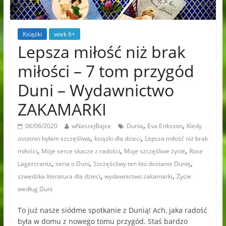
Książki
wiek 6+
Lepsza miłość niż brak
miłości – 7 tom przygód
Duni – Wydawnictwo
ZAKAMARKI
,
,
06/06/2020
wNaszejBajce
Dunia
Eva Eriksson
Kiedy
,
,
ostatnio byłam szczęśliwa
książki dla dzieci
Lepsza miłość niż brak
,
,
,
miłości
Moje serce skacze z radości
Moje szczęśliwe życie
Rose
,
,
,
Lagercrantz
seria o Duni
Szczęścliwy ten kto dostanie Dunię
,
,
szwedzka literatura dla dzieci
wydawnictwo zakamarki
Życie
według Duni
To już nasze siódme spotkanie z Dunią! Ach, jaka radość
była w domu z nowego tomu przygód. Staś bardzo