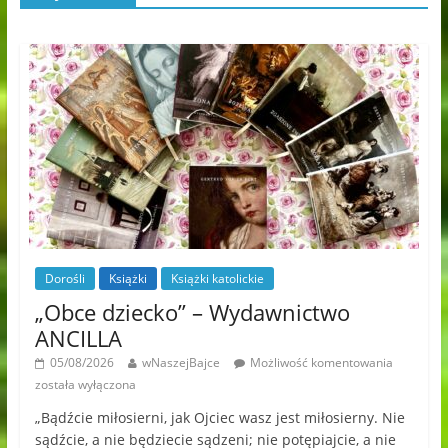
Dorośli
Książki
Książki katolickie
„Obce dziecko” – Wydawnictwo
ANCILLA
05/08/2026
wNaszejBajce
Możliwość komentowania
została wyłączona
„Bądźcie miłosierni, jak Ojciec wasz jest miłosierny. Nie
sądźcie, a nie będziecie sądzeni; nie potępiajcie, a nie