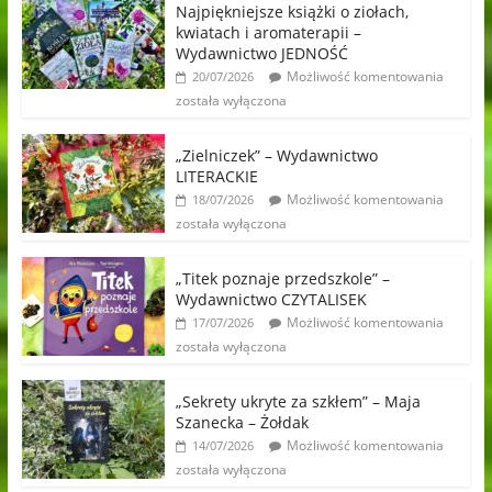
Najpiękniejsze książki o ziołach,
kwiatach i aromaterapii –
Wydawnictwo JEDNOŚĆ
Możliwość komentowania
20/07/2026
została wyłączona
„Zielniczek” – Wydawnictwo
LITERACKIE
Możliwość komentowania
18/07/2026
została wyłączona
„Titek poznaje przedszkole” –
Wydawnictwo CZYTALISEK
Możliwość komentowania
17/07/2026
została wyłączona
„Sekrety ukryte za szkłem” – Maja
Szanecka – Żołdak
Możliwość komentowania
14/07/2026
została wyłączona