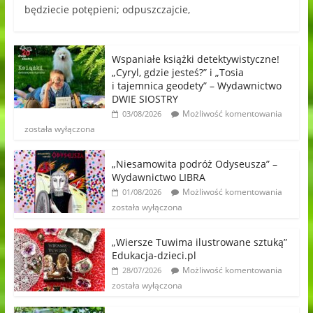
będziecie potępieni; odpuszczajcie,
Wspaniałe książki detektywistyczne!
„Cyryl, gdzie jesteś?” i „Tosia
i tajemnica geodety” – Wydawnictwo
DWIE SIOSTRY
Możliwość komentowania
03/08/2026
została wyłączona
„Niesamowita podróż Odyseusza” –
Wydawnictwo LIBRA
Możliwość komentowania
01/08/2026
została wyłączona
„Wiersze Tuwima ilustrowane sztuką”
Edukacja-dzieci.pl
Możliwość komentowania
28/07/2026
została wyłączona