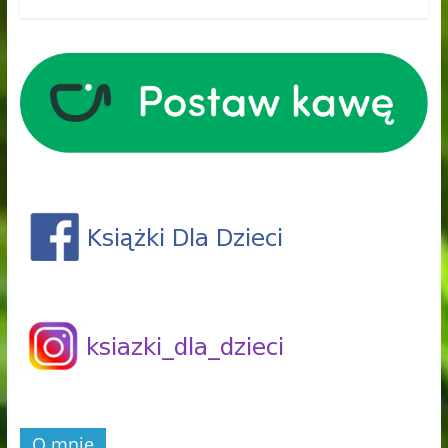
O mnie