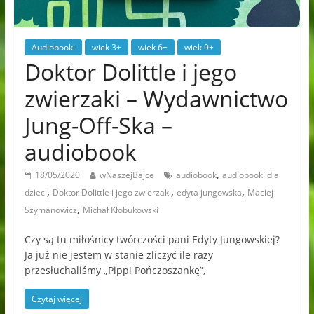
Audiobooki
wiek 3+
wiek 6+
wiek 9+
Doktor Dolittle i jego
zwierzaki – Wydawnictwo
Jung-Off-Ska –
audiobook
,
18/05/2020
wNaszejBajce
audiobook
audiobooki dla
,
,
,
dzieci
Doktor Dolittle i jego zwierzaki
edyta jungowska
Maciej
,
Szymanowicz
Michał Kłobukowski
Czy są tu miłośnicy twórczości pani Edyty Jungowskiej?
Ja już nie jestem w stanie zliczyć ile razy
przesłuchaliśmy „Pippi Pończoszankę”,
Czytaj więcej