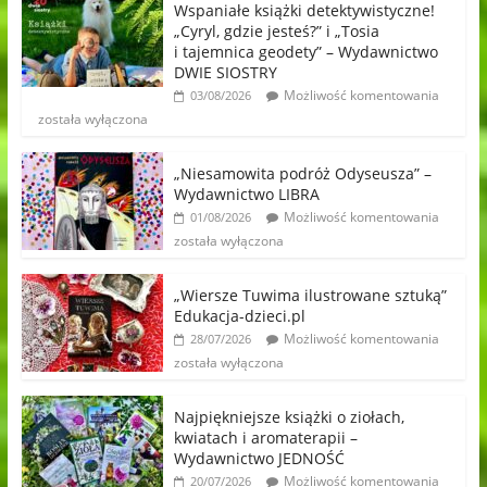
Wspaniałe książki detektywistyczne!
„Cyryl, gdzie jesteś?” i „Tosia
i tajemnica geodety” – Wydawnictwo
DWIE SIOSTRY
Możliwość komentowania
03/08/2026
została wyłączona
„Niesamowita podróż Odyseusza” –
Wydawnictwo LIBRA
Możliwość komentowania
01/08/2026
została wyłączona
„Wiersze Tuwima ilustrowane sztuką”
Edukacja-dzieci.pl
Możliwość komentowania
28/07/2026
została wyłączona
Najpiękniejsze książki o ziołach,
kwiatach i aromaterapii –
Wydawnictwo JEDNOŚĆ
Możliwość komentowania
20/07/2026