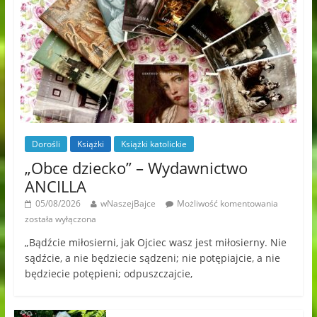
Dorośli
Książki
Książki katolickie
„Obce dziecko” – Wydawnictwo
ANCILLA
05/08/2026
wNaszejBajce
Możliwość komentowania
została wyłączona
„Bądźcie miłosierni, jak Ojciec wasz jest miłosierny. Nie
sądźcie, a nie będziecie sądzeni; nie potępiajcie, a nie
będziecie potępieni; odpuszczajcie,