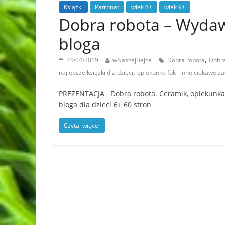
Książki
Patronat
wiek 6+
wiek 9+
Dobra robota – Wyda
bloga
,
24/04/2019
wNaszejBajce
Dobra robota
Dobra
,
najlepsze książki dla dzieci
opiekunka fok i inne ciekawe z
PREZENTACJA Dobra robota. Ceramik, opiekunka
bloga dla dzieci 6+ 60 stron
Czytaj więcej