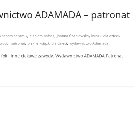
wnictwo ADAMADA – patronat
,
,
,
,
 robota ceramik
elżbieta pałasz
Joanna Czaplewska
książki dla dzieci
,
,
,
awody
patronat
piękne książki dla dzieci
wydawnictwo Adamada
 fok i inne ciekawe zawody. Wydawnictwo ADAMADA Patronat