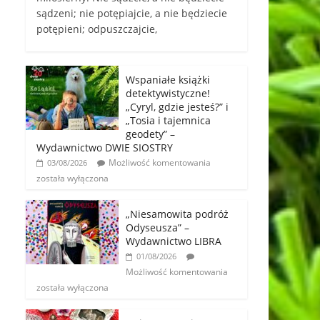
sądzeni; nie potępiajcie, a nie będziecie
potępieni; odpuszczajcie,
Wspaniałe książki
detektywistyczne!
„Cyryl, gdzie jesteś?” i
„Tosia i tajemnica
geodety” –
Wydawnictwo DWIE SIOSTRY
Możliwość komentowania
03/08/2026
została wyłączona
„Niesamowita podróż
Odyseusza” –
Wydawnictwo LIBRA
01/08/2026
Możliwość komentowania
została wyłączona