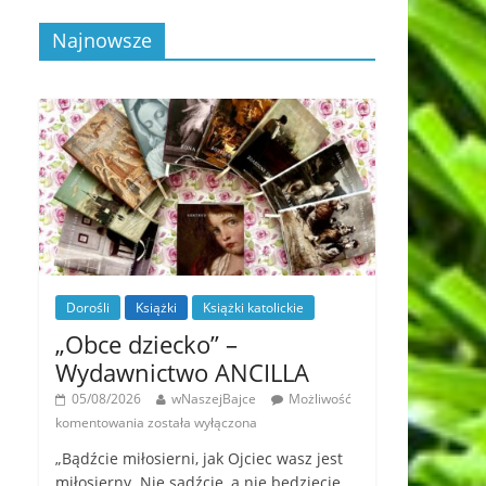
Najnowsze
Dorośli
Książki
Książki katolickie
„Obce dziecko” –
Wydawnictwo ANCILLA
05/08/2026
wNaszejBajce
Możliwość
komentowania
została wyłączona
„Bądźcie miłosierni, jak Ojciec wasz jest
miłosierny. Nie sądźcie, a nie będziecie