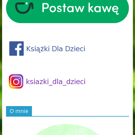
O mnie