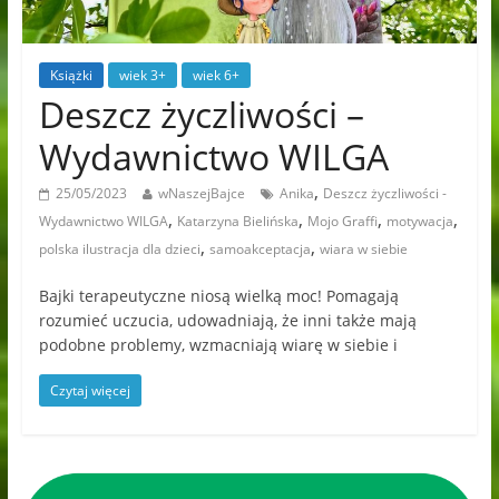
Książki
wiek 3+
wiek 6+
Deszcz życzliwości –
Wydawnictwo WILGA
,
25/05/2023
wNaszejBajce
Anika
Deszcz życzliwości -
,
,
,
,
Wydawnictwo WILGA
Katarzyna Bielińska
Mojo Graffi
motywacja
,
,
polska ilustracja dla dzieci
samoakceptacja
wiara w siebie
Bajki terapeutyczne niosą wielką moc! Pomagają
rozumieć uczucia, udowadniają, że inni także mają
podobne problemy, wzmacniają wiarę w siebie i
Czytaj więcej