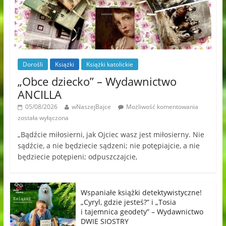
Dorośli
Książki
Książki katolickie
„Obce dziecko” – Wydawnictwo
ANCILLA
05/08/2026
wNaszejBajce
Możliwość komentowania
została wyłączona
„Bądźcie miłosierni, jak Ojciec wasz jest miłosierny. Nie
sądźcie, a nie będziecie sądzeni; nie potępiajcie, a nie
będziecie potępieni; odpuszczajcie,
Wspaniałe książki detektywistyczne!
„Cyryl, gdzie jesteś?” i „Tosia
i tajemnica geodety” – Wydawnictwo
DWIE SIOSTRY