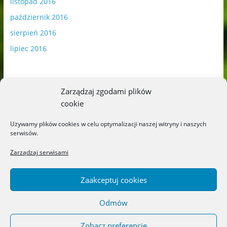
listopad 2016
październik 2016
sierpień 2016
lipiec 2016
Zarządzaj zgodami plików
cookie
Publikowane materiały zawierają płatną promocję.
Używamy plików cookies w celu optymalizacji naszej witryny i naszych
serwisów.
Polityka plików cookies
-
Polityka prywatności
Zarządzaj serwisami
Zaakceptuj cookies
Odmów
Copyright © 2026
Blog o książkach dla dzieci i młodzieży –
recenzje i rekomendacje
. All rights reserved.
Zobacz preferencje
Theme: ColorMag by
ThemeGrill
. Powered by
WordPress
.