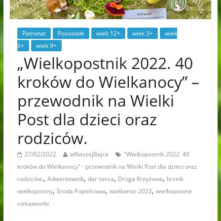
Patronat
Pozostałe
wiek 12+
wiek 3+
wiek
6+
wiek 9+
„Wielkopostnik 2022. 40
kroków do Wielkanocy” –
przewodnik na Wielki
Post dla dzieci oraz
rodziców.
27/02/2022
wNaszejBajce
"Wielkopostnik 2022. 40
kroków do Wielkanocy" - przewodnik na Wielki Post dla dzieci oraz
,
,
,
,
rodziców.
Adwentownik
dar serca
Droga Krzyżowa
licznik
,
,
,
wielkopostny
Środa Popielcowa
wielkanoc 2022
wielkopostne
ciekawostki