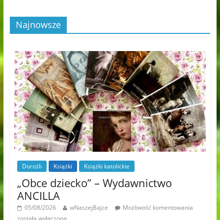
Najnowsze
Dorośli
Książki
Książki katolickie
„Obce dziecko” – Wydawnictwo
ANCILLA
05/08/2026
wNaszejBajce
Możliwość komentowania
została wyłączona