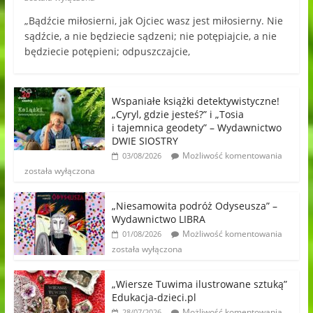
„Bądźcie miłosierni, jak Ojciec wasz jest miłosierny. Nie
sądźcie, a nie będziecie sądzeni; nie potępiajcie, a nie
będziecie potępieni; odpuszczajcie,
Wspaniałe książki detektywistyczne!
„Cyryl, gdzie jesteś?” i „Tosia
i tajemnica geodety” – Wydawnictwo
DWIE SIOSTRY
Możliwość komentowania
03/08/2026
została wyłączona
„Niesamowita podróż Odyseusza” –
Wydawnictwo LIBRA
Możliwość komentowania
01/08/2026
została wyłączona
„Wiersze Tuwima ilustrowane sztuką”
Edukacja-dzieci.pl
Możliwość komentowania
28/07/2026