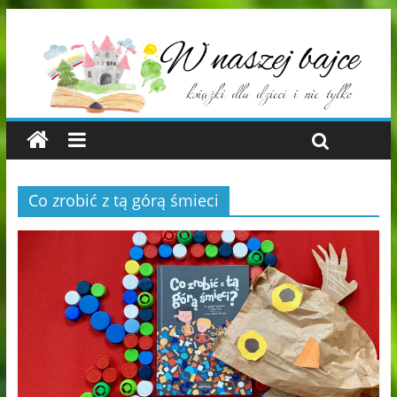
Co zrobić z tą górą śmieci