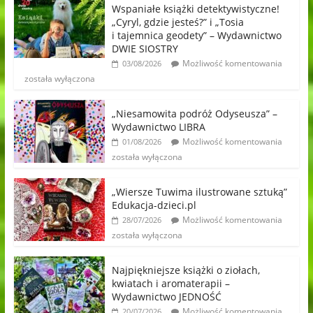
Wspaniałe książki detektywistyczne!
„Cyryl, gdzie jesteś?” i „Tosia
i tajemnica geodety” – Wydawnictwo
DWIE SIOSTRY
Możliwość komentowania
03/08/2026
została wyłączona
„Niesamowita podróż Odyseusza” –
Wydawnictwo LIBRA
Możliwość komentowania
01/08/2026
została wyłączona
„Wiersze Tuwima ilustrowane sztuką”
Edukacja-dzieci.pl
Możliwość komentowania
28/07/2026
została wyłączona
Najpiękniejsze książki o ziołach,
kwiatach i aromaterapii –
Wydawnictwo JEDNOŚĆ
Możliwość komentowania
20/07/2026