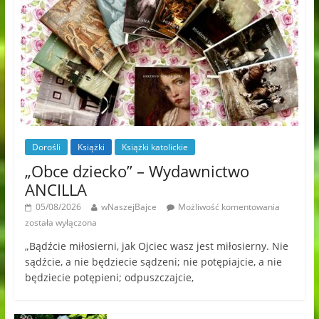
Dorośli
Książki
Książki katolickie
„Obce dziecko” – Wydawnictwo
ANCILLA
05/08/2026
wNaszejBajce
Możliwość komentowania
została wyłączona
„Bądźcie miłosierni, jak Ojciec wasz jest miłosierny. Nie
sądźcie, a nie będziecie sądzeni; nie potępiajcie, a nie
będziecie potępieni; odpuszczajcie,