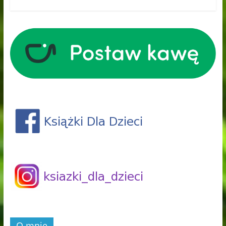
O mnie