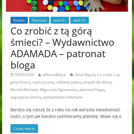
Książki
Patronat
wiek 6+
wiek 9+
Co zrobić z tą górą
śmieci? – Wydawnictwo
ADAMADA – patronat
bloga
,
02/02/2020
wNaszejBajce
Artur Rogoś
Co zrobić z tą
,
,
,
,
górą śmieci
części proste
elżbieta pałasz
książki dla dzieci
,
,
,
Maciek Błaźniak
Młgorzata Ogonowska
patronat bloga
,
segregacja śmieci
wydawnictwo Adamada
Bardzo się cieszę że z roku na rok wzrasta świadomość
ludzi, o tym jak bardzo zaśmiecamy planetę. Mówi się o
Czytaj więcej