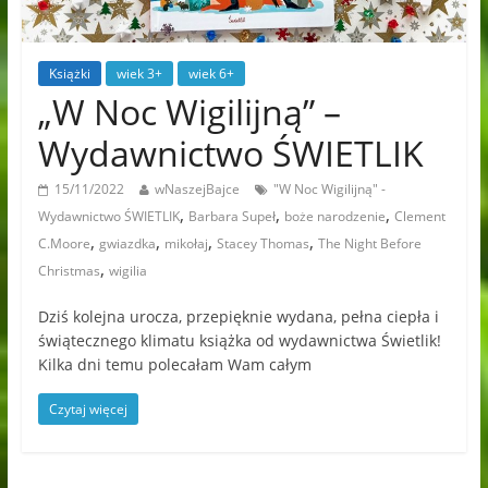
Książki
wiek 3+
wiek 6+
„W Noc Wigilijną” –
Wydawnictwo ŚWIETLIK
15/11/2022
wNaszejBajce
"W Noc Wigilijną" -
,
,
,
Wydawnictwo ŚWIETLIK
Barbara Supeł
boże narodzenie
Clement
,
,
,
,
C.Moore
gwiazdka
mikołaj
Stacey Thomas
The Night Before
,
Christmas
wigilia
Dziś kolejna urocza, przepięknie wydana, pełna ciepła i
świątecznego klimatu książka od wydawnictwa Świetlik!
Kilka dni temu polecałam Wam całym
Czytaj więcej