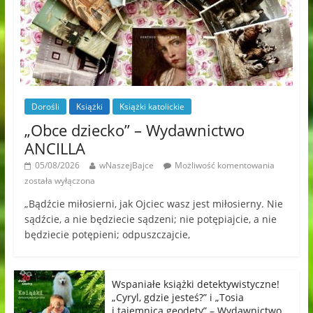
Dorośli
Książki
Książki katolickie
„Obce dziecko” – Wydawnictwo
ANCILLA
05/08/2026
wNaszejBajce
Możliwość komentowania
została wyłączona
„Bądźcie miłosierni, jak Ojciec wasz jest miłosierny. Nie
sądźcie, a nie będziecie sądzeni; nie potępiajcie, a nie
będziecie potępieni; odpuszczajcie,
Wspaniałe książki detektywistyczne!
„Cyryl, gdzie jesteś?” i „Tosia
i tajemnica geodety” – Wydawnictwo