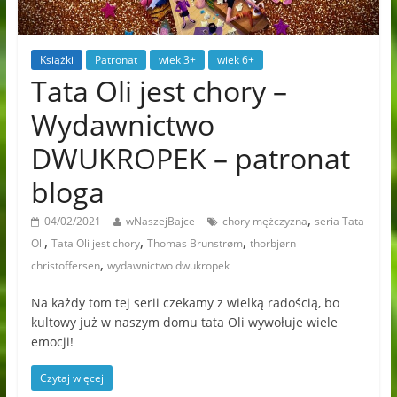
Książki
Patronat
wiek 3+
wiek 6+
Tata Oli jest chory –
Wydawnictwo
DWUKROPEK – patronat
bloga
,
04/02/2021
wNaszejBajce
chory mężczyzna
seria Tata
,
,
,
Oli
Tata Oli jest chory
Thomas Brunstrøm
thorbjørn
,
christoffersen
wydawnictwo dwukropek
Na każdy tom tej serii czekamy z wielką radością, bo
kultowy już w naszym domu tata Oli wywołuje wiele
emocji!
Czytaj więcej