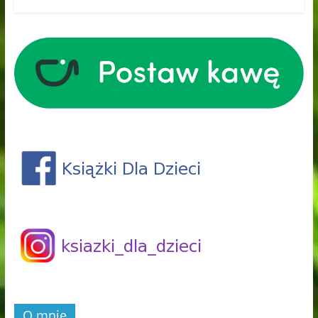
O mnie