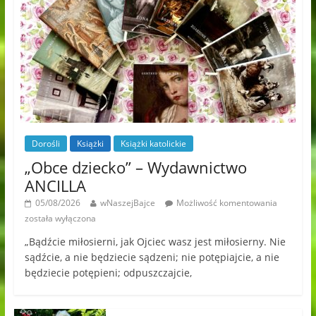
Dorośli
Książki
Książki katolickie
„Obce dziecko” – Wydawnictwo
ANCILLA
05/08/2026
wNaszejBajce
Możliwość komentowania
została wyłączona
„Bądźcie miłosierni, jak Ojciec wasz jest miłosierny. Nie
sądźcie, a nie będziecie sądzeni; nie potępiajcie, a nie
będziecie potępieni; odpuszczajcie,