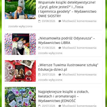
Wspaniałe książki detektywistyczne!
„Cyryl, gdzie jesteś?” i „Tosia
i tajemnica geodety” – Wydawnictwo
DWIE SIOSTRY
Możliwość komentowania
03/08/2026
została wyłączona
„Niesamowita podróż Odyseusza” –
Wydawnictwo LIBRA
Możliwość komentowania
01/08/2026
została wyłączona
„Wiersze Tuwima ilustrowane sztuką”
Edukacja-dzieci.pl
Możliwość komentowania
28/07/2026
została wyłączona
Najpiękniejsze książki o ziołach,
kwiatach i aromaterapii –
Wydawnictwo JEDNOŚĆ
Możliwość komentowania
20/07/2026