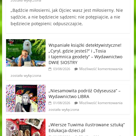
została wyłączona
„Bądźcie miłosierni, jak Ojciec wasz jest miłosierny. Nie
sądźcie, a nie będziecie sądzeni; nie potępiajcie, a nie
będziecie potępieni; odpuszczajcie,
Wspaniałe książki detektywistyczne!
„Cyryl, gdzie jesteś?” i „Tosia
i tajemnica geodety” – Wydawnictwo
DWIE SIOSTRY
Możliwość komentowania
03/08/2026
została wyłączona
„Niesamowita podróż Odyseusza” –
Wydawnictwo LIBRA
Możliwość komentowania
01/08/2026
została wyłączona
„Wiersze Tuwima ilustrowane sztuką”
Edukacja-dzieci.pl