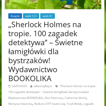
Książki
wiek 12+
wiek 9+
„Sherlock Holmes na
tropie. 100 zagadek
detektywa” – Świetne
łamigłówki dla
bystrzaków!
Wydawnictwo
BOOKOLIKA
24/05/2026
wNaszejBajce
"Sherlock Holmes na tropie.
100 zagadek detektywa" - Świetne łamigłówki dla bystrzaków!
,
,
,
Wydawnictwo BOOKOLIKA
Alex Paterson
Catherine Veitch
,
,
,
Martyna Adamska
RedLine DTP Studio Ltd
Trudi Webb
zagadki