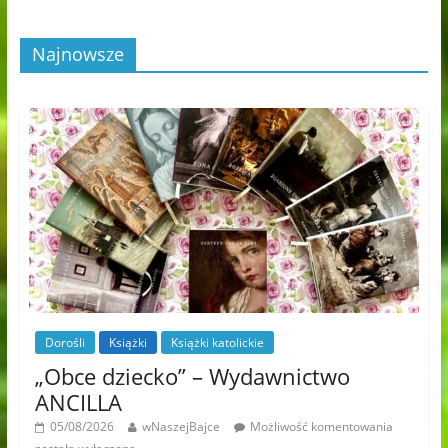
Najnowsze
Dorośli
Książki
Książki katolickie
„Obce dziecko” – Wydawnictwo
ANCILLA
05/08/2026
wNaszejBajce
Możliwość komentowania