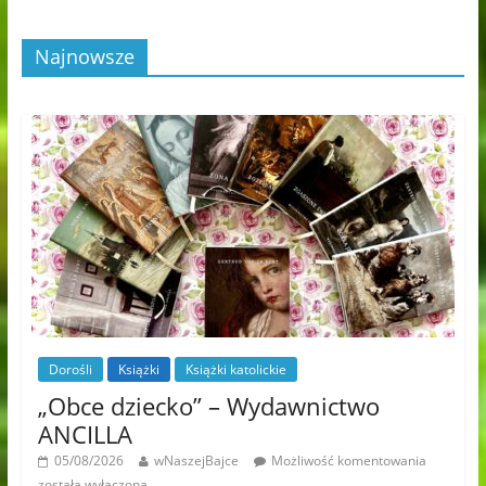
Najnowsze
Dorośli
Książki
Książki katolickie
„Obce dziecko” – Wydawnictwo
ANCILLA
05/08/2026
wNaszejBajce
Możliwość komentowania
została wyłączona