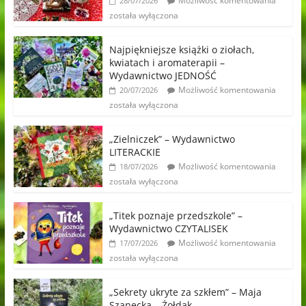
Możliwość komentowania
28/07/2026
została wyłączona
Najpiękniejsze książki o ziołach,
kwiatach i aromaterapii –
Wydawnictwo JEDNOŚĆ
Możliwość komentowania
20/07/2026
została wyłączona
„Zielniczek” – Wydawnictwo
LITERACKIE
Możliwość komentowania
18/07/2026
została wyłączona
„Titek poznaje przedszkole” –
Wydawnictwo CZYTALISEK
Możliwość komentowania
17/07/2026
została wyłączona
„Sekrety ukryte za szkłem” – Maja
Szanecka – Żołdak