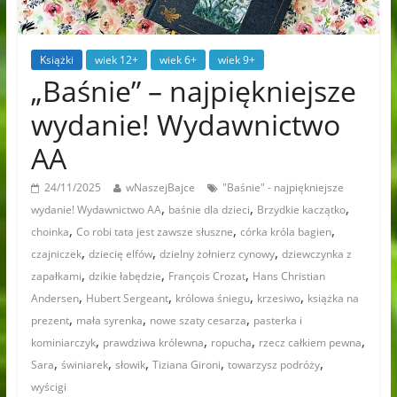
Książki
wiek 12+
wiek 6+
wiek 9+
„Baśnie” – najpiękniejsze
wydanie! Wydawnictwo
AA
24/11/2025
wNaszejBajce
"Baśnie" - najpiękniejsze
,
,
,
wydanie! Wydawnictwo AA
baśnie dla dzieci
Brzydkie kaczątko
,
,
,
choinka
Co robi tata jest zawsze słuszne
córka króla bagien
,
,
,
czajniczek
dziecię elfów
dzielny żołnierz cynowy
dziewczynka z
,
,
,
zapałkami
dzikie łabędzie
François Crozat
Hans Christian
,
,
,
,
Andersen
Hubert Sergeant
królowa śniegu
krzesiwo
książka na
,
,
,
prezent
mała syrenka
nowe szaty cesarza
pasterka i
,
,
,
,
kominiarczyk
prawdziwa królewna
ropucha
rzecz całkiem pewna
,
,
,
,
,
Sara
świniarek
słowik
Tiziana Gironi
towarzysz podróży
wyścigi