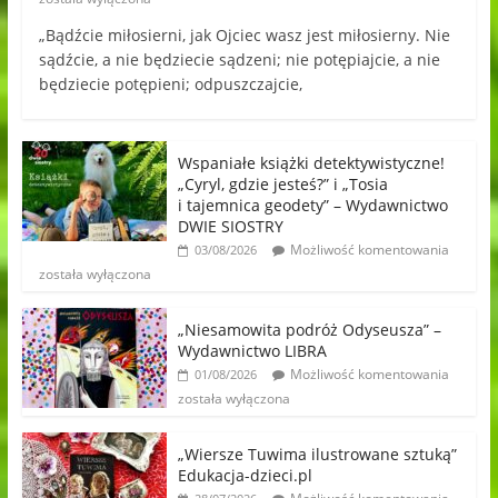
„Bądźcie miłosierni, jak Ojciec wasz jest miłosierny. Nie
sądźcie, a nie będziecie sądzeni; nie potępiajcie, a nie
będziecie potępieni; odpuszczajcie,
Wspaniałe książki detektywistyczne!
„Cyryl, gdzie jesteś?” i „Tosia
i tajemnica geodety” – Wydawnictwo
DWIE SIOSTRY
Możliwość komentowania
03/08/2026
została wyłączona
„Niesamowita podróż Odyseusza” –
Wydawnictwo LIBRA
Możliwość komentowania
01/08/2026
została wyłączona
„Wiersze Tuwima ilustrowane sztuką”
Edukacja-dzieci.pl