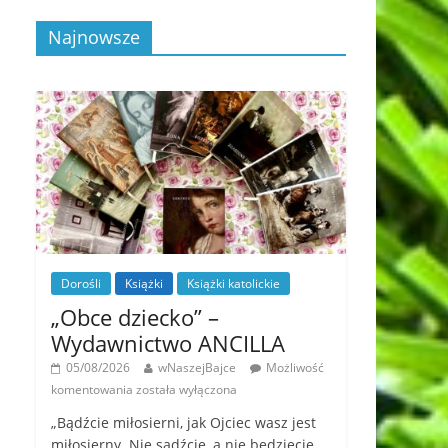
Najnowsze
Dorośli
Książki
Książki katolickie
„Obce dziecko” –
Wydawnictwo ANCILLA
05/08/2026
wNaszejBajce
Możliwość
komentowania
została wyłączona
„Bądźcie miłosierni, jak Ojciec wasz jest
miłosierny. Nie sądźcie, a nie będziecie