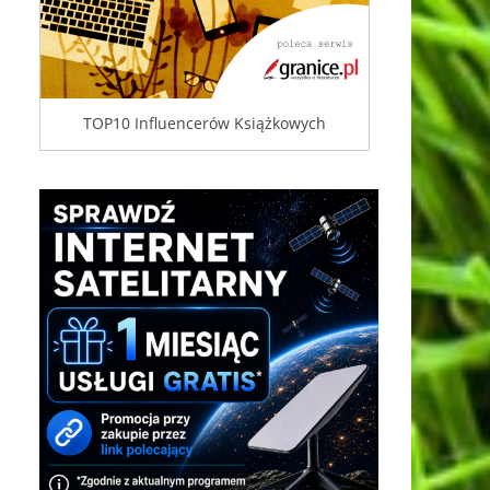
TOP10 Influencerów Książkowych