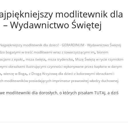
ajpiękniejszy modlitewnik dla
 – Wydawnictwo Świętej
 Najpiękniejszy modlitewnik dla dzieci! - GERARDINUM - Wydawnictwo Świętej
,
dzo bogatymi w treść modlitwami wraz z towarzyszącymi im
biorem
,
,
,
acjami z epoki.
msza święta
msza trydencka
Mszę Świętą w rycie rzymskim
rowymi obrazkami ilustrującymi czynności wykonywane przez kapłana w danym
,
,
a
wierzę w Boga
z Drogą Krzyżową dla dzieci z kolorowymi obrazkami i
ich modlitewników posiadających imprimatur prawowitej władzy duchownej.
modlitewniki dla dorosłych, o których pisałam TUTAJ, a dziś