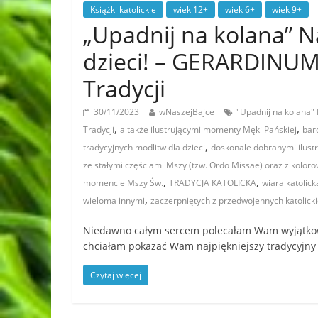
Książki katolickie
wiek 12+
wiek 6+
wiek 9+
„Upadnij na kolana” N
dzieci! – GERARDINUM
Tradycji
30/11/2023
wNaszejBajce
"Upadnij na kolana"
,
,
Tradycji
a także ilustrującymi momenty Męki Pańskiej
bar
,
tradycyjnych modlitw dla dzieci
doskonale dobranymi ilustr
ze stałymi częściami Mszy (tzw. Ordo Missae) oraz z kolo
,
,
momencie Mszy Św.
TRADYCJA KATOLICKA
wiara katolick
,
wieloma innymi
zaczerpniętych z przedwojennych katolick
Niedawno całym sercem polecałam Wam wyjątkowe 
chciałam pokazać Wam najpiękniejszy tradycyjny
Czytaj więcej