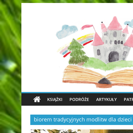
KSIĄŻKI
PODRÓŻE
ARTYKUŁY
PAT
biorem tradycyjnych modlitw dla dzieci