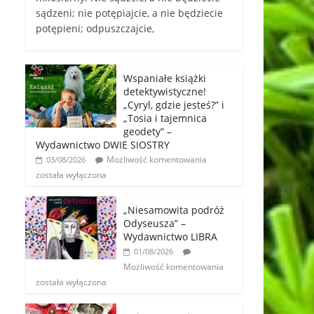
sądzeni; nie potępiajcie, a nie będziecie
potępieni; odpuszczajcie,
Wspaniałe książki
detektywistyczne!
„Cyryl, gdzie jesteś?” i
„Tosia i tajemnica
geodety” –
Wydawnictwo DWIE SIOSTRY
Możliwość komentowania
03/08/2026
została wyłączona
„Niesamowita podróż
Odyseusza” –
Wydawnictwo LIBRA
01/08/2026
Możliwość komentowania
została wyłączona