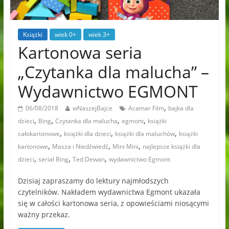
Książki
wiek 0+
wiek 3+
Kartonowa seria
„Czytanka dla malucha” –
Wydawnictwo EGMONT
,
06/08/2018
wNaszejBajce
Acamar Film
bajka dla
,
,
,
,
dzieci
Bing
Czytanka dla malucha
egmont
książki
,
,
,
całokartonowe
książki dla dzieci
książki dla maluchów
książki
,
,
,
kartonowe
Masza i Niedźwiedź
Mini Mini
najlepsze książki dla
,
,
,
dzieci
serial Bing
Ted Dewan
wydawnictwo Egmont
Dzisiaj zapraszamy do lektury najmłodszych
czytelników. Nakładem wydawnictwa Egmont ukazała
się w całości kartonowa seria, z opowieściami niosącymi
ważny przekaz.