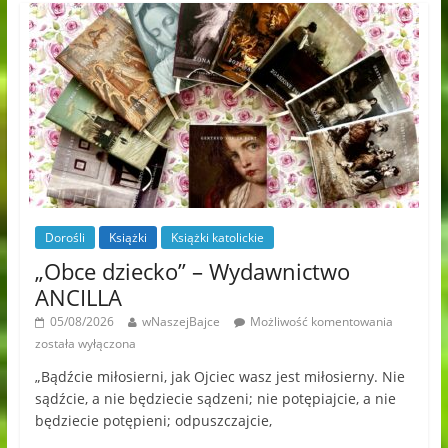
Dorośli
Książki
Książki katolickie
„Obce dziecko” – Wydawnictwo
ANCILLA
05/08/2026
wNaszejBajce
Możliwość komentowania
została wyłączona
„Bądźcie miłosierni, jak Ojciec wasz jest miłosierny. Nie
sądźcie, a nie będziecie sądzeni; nie potępiajcie, a nie
będziecie potępieni; odpuszczajcie,