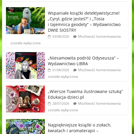
Wspaniałe książki detektywistyczne!
„Cyryl, gdzie jesteś?” i „Tosia
i tajemnica geodety” – Wydawnictwo
DWIE SIOSTRY
Możliwość komentowania
03/08/2026
została wyłączona
„Niesamowita podróż Odyseusza” –
Wydawnictwo LIBRA
Możliwość komentowania
01/08/2026
została wyłączona
„Wiersze Tuwima ilustrowane sztuką”
Edukacja-dzieci.pl
Możliwość komentowania
28/07/2026
została wyłączona
Najpiękniejsze książki o ziołach,
kwiatach i aromaterapii –