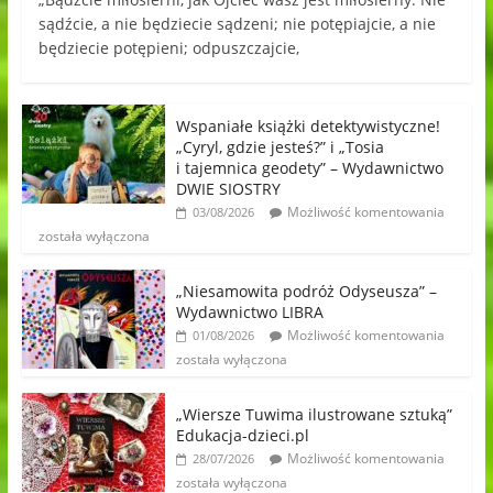
sądźcie, a nie będziecie sądzeni; nie potępiajcie, a nie
będziecie potępieni; odpuszczajcie,
Wspaniałe książki detektywistyczne!
„Cyryl, gdzie jesteś?” i „Tosia
i tajemnica geodety” – Wydawnictwo
DWIE SIOSTRY
Możliwość komentowania
03/08/2026
została wyłączona
„Niesamowita podróż Odyseusza” –
Wydawnictwo LIBRA
Możliwość komentowania
01/08/2026
została wyłączona
„Wiersze Tuwima ilustrowane sztuką”
Edukacja-dzieci.pl
Możliwość komentowania
28/07/2026
została wyłączona