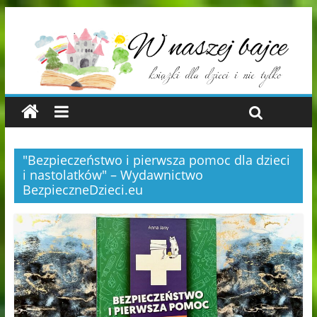
"Bezpieczeństwo i pierwsza pomoc dla dzieci
i nastolatków" – Wydawnictwo
BezpieczneDzieci.eu