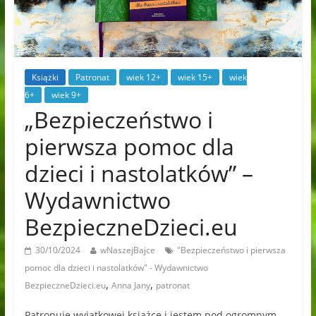
Książki
Patronat
wiek 12+
wiek 15+
wiek
6+
wiek 9+
„Bezpieczeństwo i
pierwsza pomoc dla
dzieci i nastolatków” –
Wydawnictwo
BezpieczneDzieci.eu
30/10/2024
wNaszejBajce
"Bezpieczeństwo i pierwsza
pomoc dla dzieci i nastolatków" - Wydawnictwo
,
,
BezpieczneDzieci.eu
Anna Jany
patronat
Patronuję wyjątkowej książce i jestem pod ogromnym