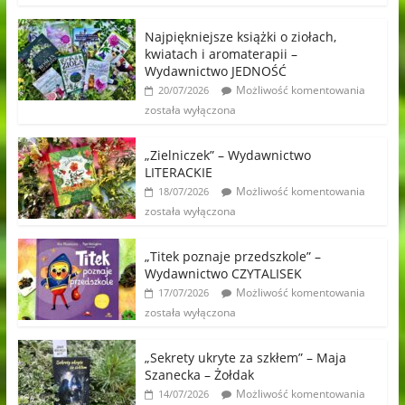
Najpiękniejsze książki o ziołach,
kwiatach i aromaterapii –
Wydawnictwo JEDNOŚĆ
Możliwość komentowania
20/07/2026
została wyłączona
„Zielniczek” – Wydawnictwo
LITERACKIE
Możliwość komentowania
18/07/2026
została wyłączona
„Titek poznaje przedszkole” –
Wydawnictwo CZYTALISEK
Możliwość komentowania
17/07/2026
została wyłączona
„Sekrety ukryte za szkłem” – Maja
Szanecka – Żołdak
Możliwość komentowania
14/07/2026