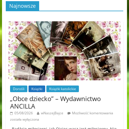
Najnowsze
Dorośli
Książki
Książki katolickie
„Obce dziecko” – Wydawnictwo
ANCILLA
05/08/2026
wNaszejBajce
Możliwość komentowania
została wyłączona
„Bądźcie miłosierni, jak Ojciec wasz jest miłosierny. Nie