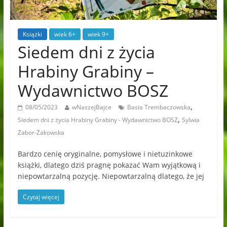
Książki
wiek 6+
wiek 9+
Siedem dni z życia
Hrabiny Grabiny –
Wydawnictwo BOSZ
,
08/05/2023
wNaszejBajce
Basia Trembaczowska
,
Siedem dni z życia Hrabiny Grabiny - Wydawnictwo BOSZ
Sylwia
Zabor-Żakowska
Bardzo cenię oryginalne, pomysłowe i nietuzinkowe
książki, dlatego dziś pragnę pokazać Wam wyjątkową i
niepowtarzalną pozycję. Niepowtarzalną dlatego, że jej
Czytaj więcej