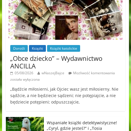
Dorośli
Książki
Książki katolickie
„Obce dziecko” – Wydawnictwo
ANCILLA
05/08/2026
wNaszejBajce
Możliwość komentowania
została wyłączona
„Bądźcie miłosierni, jak Ojciec wasz jest miłosierny. Nie
sądźcie, a nie będziecie sądzeni; nie potępiajcie, a nie
będziecie potępieni; odpuszczajcie,
Wspaniałe książki detektywistyczne!
„Cyryl, gdzie jesteś?” i „Tosia