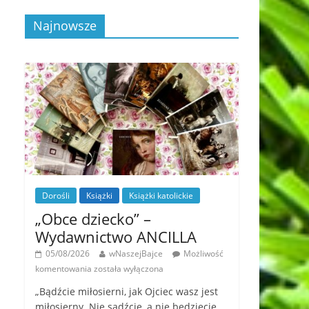
Najnowsze
Dorośli
Książki
Książki katolickie
„Obce dziecko” –
Wydawnictwo ANCILLA
05/08/2026
wNaszejBajce
Możliwość
komentowania
została wyłączona
„Bądźcie miłosierni, jak Ojciec wasz jest
miłosierny. Nie sądźcie, a nie będziecie