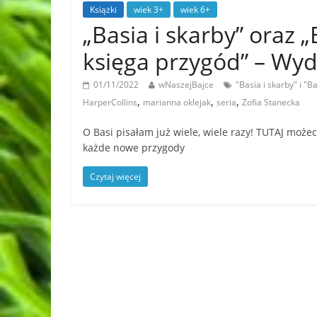
Książki
wiek 3+
wiek 6+
„Basia i skarby” oraz „
księga przygód” – Wy
01/11/2022
wNaszejBajce
"Basia i skarby" i "
,
,
,
HarperCollins
marianna oklejak
seria
Zofia Stanecka
O Basi pisałam już wiele, wiele razy! TUTAJ może
każde nowe przygody
Czytaj więcej