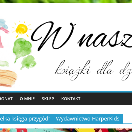
RONAT
O MNIE
SKLEP
KONTAKT
. Wielka księga przygód" – Wydawnictwo HarperKids