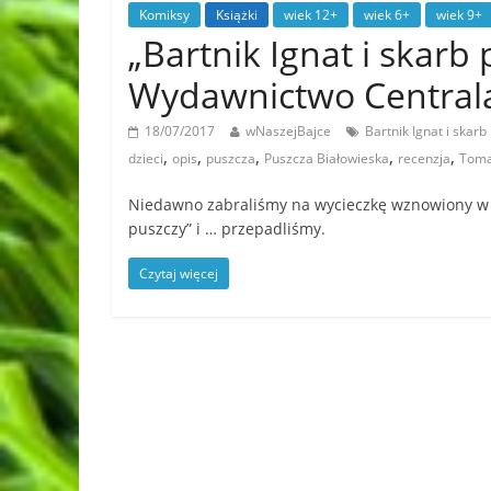
Komiksy
Książki
wiek 12+
wiek 6+
wiek 9+
„Bartnik Ignat i skarb
Wydawnictwo Central
18/07/2017
wNaszejBajce
Bartnik Ignat i skarb
,
,
,
,
,
dzieci
opis
puszcza
Puszcza Białowieska
recenzja
Toma
Niedawno zabraliśmy na wycieczkę wznowiony w t
puszczy” i … przepadliśmy.
Czytaj więcej