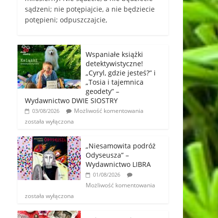
sądzeni; nie potępiajcie, a nie będziecie
potępieni; odpuszczajcie,
Wspaniałe książki
detektywistyczne!
„Cyryl, gdzie jesteś?” i
„Tosia i tajemnica
geodety” –
Wydawnictwo DWIE SIOSTRY
Możliwość komentowania
03/08/2026
została wyłączona
„Niesamowita podróż
Odyseusza” –
Wydawnictwo LIBRA
01/08/2026
Możliwość komentowania
została wyłączona