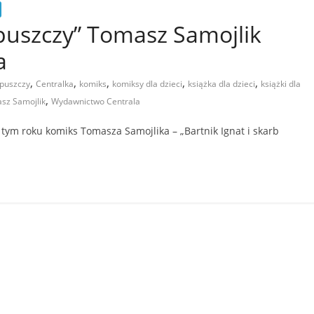
 puszczy” Tomasz Samojlik
a
,
,
,
,
,
 puszczy
Centralka
komiks
komiksy dla dzieci
książka dla dzieci
książki dla
,
sz Samojlik
Wydawnictwo Centrala
ym roku komiks Tomasza Samojlika – „Bartnik Ignat i skarb