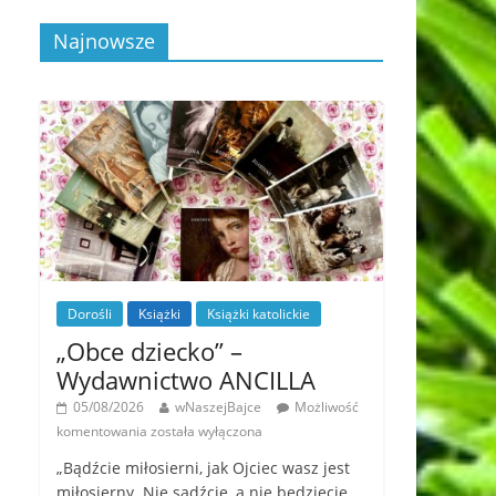
Najnowsze
Dorośli
Książki
Książki katolickie
„Obce dziecko” –
Wydawnictwo ANCILLA
05/08/2026
wNaszejBajce
Możliwość
komentowania
została wyłączona
„Bądźcie miłosierni, jak Ojciec wasz jest
miłosierny. Nie sądźcie, a nie będziecie