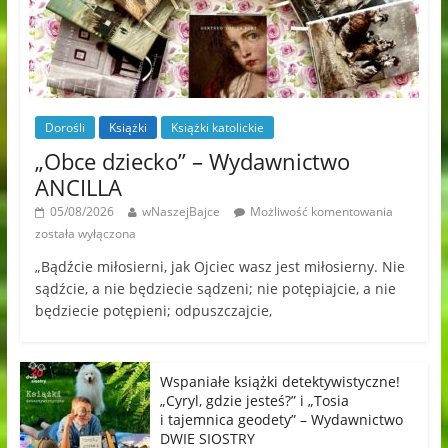
Dorośli
Książki
Książki katolickie
„Obce dziecko” – Wydawnictwo
ANCILLA
05/08/2026
wNaszejBajce
Możliwość komentowania
została wyłączona
„Bądźcie miłosierni, jak Ojciec wasz jest miłosierny. Nie
sądźcie, a nie będziecie sądzeni; nie potępiajcie, a nie
będziecie potępieni; odpuszczajcie,
Wspaniałe książki detektywistyczne!
„Cyryl, gdzie jesteś?” i „Tosia
i tajemnica geodety” – Wydawnictwo
DWIE SIOSTRY