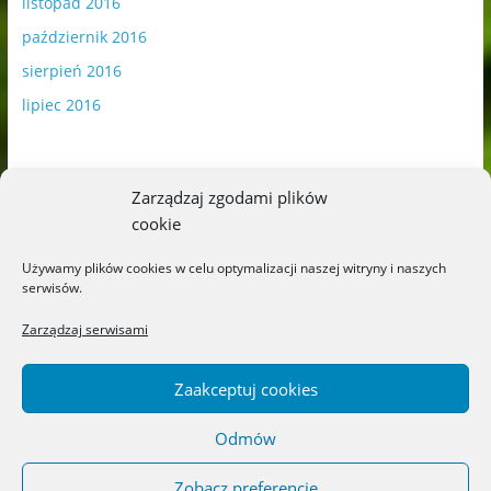
listopad 2016
październik 2016
sierpień 2016
lipiec 2016
Zarządzaj zgodami plików
cookie
Publikowane materiały zawierają płatną promocję.
Używamy plików cookies w celu optymalizacji naszej witryny i naszych
serwisów.
Polityka plików cookies
-
Polityka prywatności
Zarządzaj serwisami
Zaakceptuj cookies
Odmów
Copyright © 2026
Blog o książkach dla dzieci i młodzieży –
recenzje i rekomendacje
. All rights reserved.
Zobacz preferencje
Theme: ColorMag by
ThemeGrill
. Powered by
WordPress
.