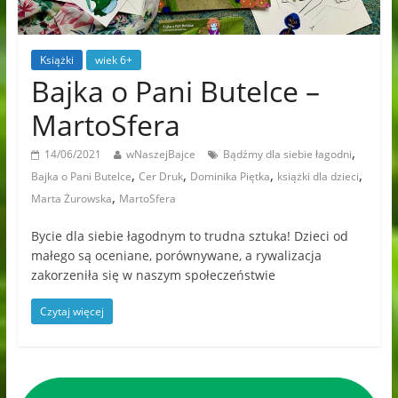
Książki
wiek 6+
Bajka o Pani Butelce –
MartoSfera
,
14/06/2021
wNaszejBajce
Bądźmy dla siebie łagodni
,
,
,
,
Bajka o Pani Butelce
Cer Druk
Dominika Piętka
książki dla dzieci
,
Marta Żurowska
MartoSfera
Bycie dla siebie łagodnym to trudna sztuka! Dzieci od
małego są oceniane, porównywane, a rywalizacja
zakorzeniła się w naszym społeczeństwie
Czytaj więcej