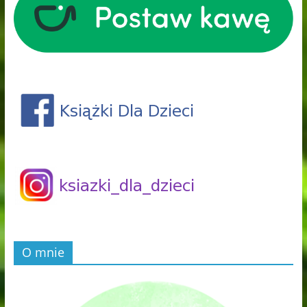
O mnie