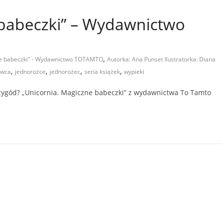
 babeczki” – Wydawnictwo
,
ne babeczki" - Wydawnictwo TOTAMTO
Autorka: Ana Punset Ilustratorka: Diana
,
,
,
,
owca
jednorożce
jednorożec
seria książek
wypieki
przygód? „Unicornia. Magiczne babeczki” z wydawnictwa To Tamto