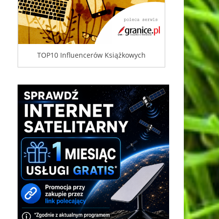
TOP10 Influencerów Książkowych