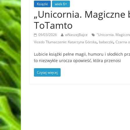
Książki
wiek 6+
„Unicornia. Magiczne
ToTamto
09/03/2026
wNaszejBajce
"Unicornia. Magicz
,
,
Vicedo Tłumaczenie: Katarzyna Górska
babeczki
Czarna 
Lubicie książki pełne magii, humoru i słodkich 
to niezwykle urocza opowieść, która przenosi
Czytaj więcej