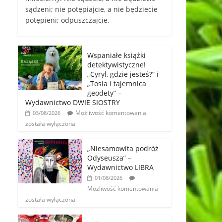
sądzeni; nie potępiajcie, a nie będziecie
potępieni; odpuszczajcie,
Wspaniałe książki
detektywistyczne!
„Cyryl, gdzie jesteś?” i
„Tosia i tajemnica
geodety” –
Wydawnictwo DWIE SIOSTRY
Możliwość komentowania
03/08/2026
została wyłączona
„Niesamowita podróż
Odyseusza” –
Wydawnictwo LIBRA
01/08/2026
Możliwość komentowania
została wyłączona