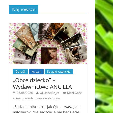
Najnowsze
Dorośli
Książki
Książki katolickie
„Obce dziecko” –
Wydawnictwo ANCILLA
05/08/2026
wNaszejBajce
Możliwość
komentowania
została wyłączona
„Bądźcie miłosierni, jak Ojciec wasz jest
miłosierny. Nie sądźcie, a nie będziecie