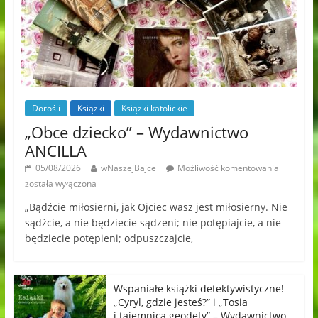
Dorośli
Książki
Książki katolickie
„Obce dziecko” – Wydawnictwo
ANCILLA
05/08/2026
wNaszejBajce
Możliwość komentowania
została wyłączona
„Bądźcie miłosierni, jak Ojciec wasz jest miłosierny. Nie
sądźcie, a nie będziecie sądzeni; nie potępiajcie, a nie
będziecie potępieni; odpuszczajcie,
Wspaniałe książki detektywistyczne!
„Cyryl, gdzie jesteś?” i „Tosia
i tajemnica geodety” – Wydawnictwo