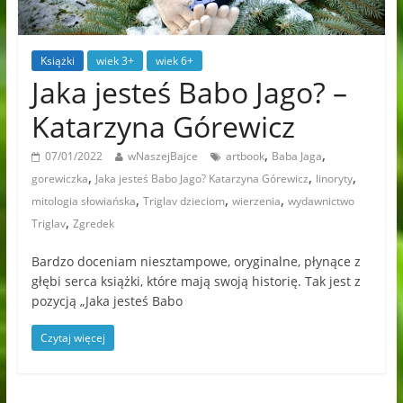
Książki
wiek 3+
wiek 6+
Jaka jesteś Babo Jago? –
Katarzyna Górewicz
,
,
07/01/2022
wNaszejBajce
artbook
Baba Jaga
,
,
,
gorewiczka
Jaka jesteś Babo Jago? Katarzyna Górewicz
linoryty
,
,
,
mitologia słowiańska
Triglav dzieciom
wierzenia
wydawnictwo
,
Triglav
Zgredek
Bardzo doceniam niesztampowe, oryginalne, płynące z
głębi serca książki, które mają swoją historię. Tak jest z
pozycją „Jaka jesteś Babo
Czytaj więcej