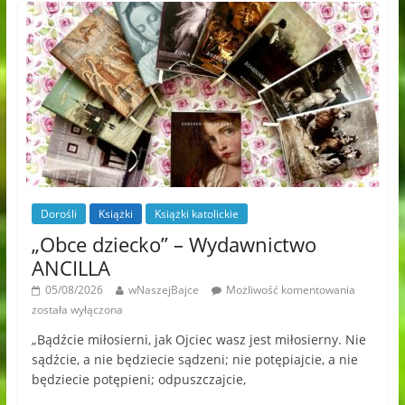
Dorośli
Książki
Książki katolickie
„Obce dziecko” – Wydawnictwo
ANCILLA
05/08/2026
wNaszejBajce
Możliwość komentowania
została wyłączona
„Bądźcie miłosierni, jak Ojciec wasz jest miłosierny. Nie
sądźcie, a nie będziecie sądzeni; nie potępiajcie, a nie
będziecie potępieni; odpuszczajcie,