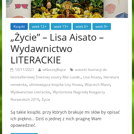
Książki
wiek 12+
wiek 15+
wiek 6+
wiek 9+
„Życie” – Lisa Aisato –
Wydawnictwo
LITERACKIE
10/11/2021
wNaszejBajce
autorki ilustracji do
,
,
bestsellerowej Śnieżnej siostry Mai Lunde.
Lisa Aisato
literatura
,
,
,
norweska
olśniewająca książka Lisy Aisato
Wojciech Mann
,
Wydawnictwo Literackie
Wyróżniona Nagrodą Księgarzy
,
Norweskich 2019
Życie
Są takie książki, przy których brakuje mi słów by opisać
ich piękno… Dziś o jednej z nich pragnę Wam
opowiedzieć.