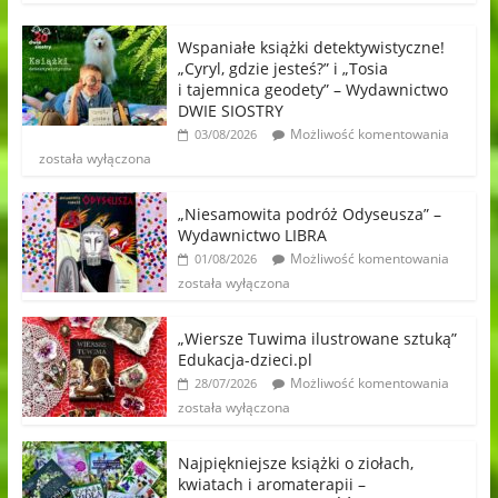
Wspaniałe książki detektywistyczne!
„Cyryl, gdzie jesteś?” i „Tosia
i tajemnica geodety” – Wydawnictwo
DWIE SIOSTRY
Możliwość komentowania
03/08/2026
została wyłączona
„Niesamowita podróż Odyseusza” –
Wydawnictwo LIBRA
Możliwość komentowania
01/08/2026
została wyłączona
„Wiersze Tuwima ilustrowane sztuką”
Edukacja-dzieci.pl
Możliwość komentowania
28/07/2026
została wyłączona
Najpiękniejsze książki o ziołach,
kwiatach i aromaterapii –