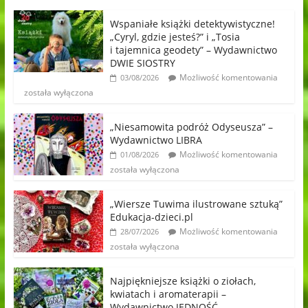
Wspaniałe książki detektywistyczne!
„Cyryl, gdzie jesteś?” i „Tosia
i tajemnica geodety” – Wydawnictwo
DWIE SIOSTRY
Możliwość komentowania
03/08/2026
została wyłączona
„Niesamowita podróż Odyseusza” –
Wydawnictwo LIBRA
Możliwość komentowania
01/08/2026
została wyłączona
„Wiersze Tuwima ilustrowane sztuką”
Edukacja-dzieci.pl
Możliwość komentowania
28/07/2026
została wyłączona
Najpiękniejsze książki o ziołach,
kwiatach i aromaterapii –
Wydawnictwo JEDNOŚĆ