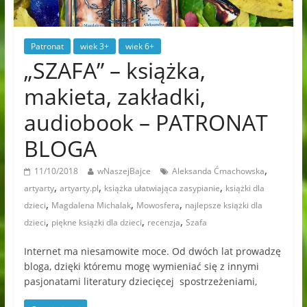
Patronat
wiek 3+
wiek 6+
„SZAFA” – książka,
makieta, zakładki,
audiobook – PATRONAT
BLOGA
,
11/10/2018
wNaszejBajce
Aleksanda Ćmachowska
,
,
,
artyarty
artyarty.pl
książka ułatwiająca zasypianie
książki dla
,
,
,
dzieci
Magdalena Michalak
Mowosfera
najlepsze książki dla
,
,
,
dzieci
piękne książki dla dzieci
recenzja
Szafa
Internet ma niesamowite moce. Od dwóch lat prowadzę
bloga, dzięki któremu mogę wymieniać się z innymi
pasjonatami literatury dziecięcej spostrzeżeniami,