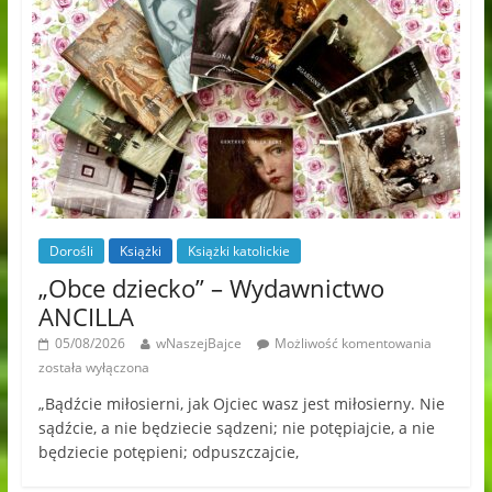
Dorośli
Książki
Książki katolickie
„Obce dziecko” – Wydawnictwo
ANCILLA
05/08/2026
wNaszejBajce
Możliwość komentowania
została wyłączona
„Bądźcie miłosierni, jak Ojciec wasz jest miłosierny. Nie
sądźcie, a nie będziecie sądzeni; nie potępiajcie, a nie
będziecie potępieni; odpuszczajcie,