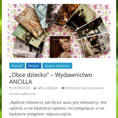
Dorośli
Książki
Książki katolickie
„Obce dziecko” – Wydawnictwo
ANCILLA
05/08/2026
wNaszejBajce
Możliwość komentowania
została wyłączona
„Bądźcie miłosierni, jak Ojciec wasz jest miłosierny. Nie
sądźcie, a nie będziecie sądzeni; nie potępiajcie, a nie
będziecie potępieni; odpuszczajcie,