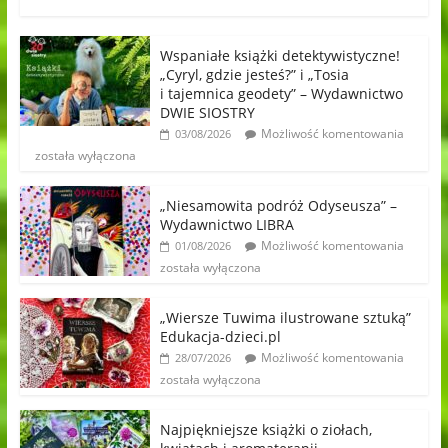
Wspaniałe książki detektywistyczne!
„Cyryl, gdzie jesteś?” i „Tosia
i tajemnica geodety” – Wydawnictwo
DWIE SIOSTRY
Możliwość komentowania
03/08/2026
została wyłączona
„Niesamowita podróż Odyseusza” –
Wydawnictwo LIBRA
Możliwość komentowania
01/08/2026
została wyłączona
„Wiersze Tuwima ilustrowane sztuką”
Edukacja-dzieci.pl
Możliwość komentowania
28/07/2026
została wyłączona
Najpiękniejsze książki o ziołach,