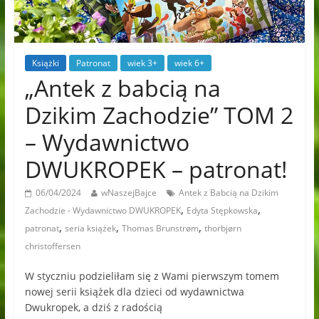
Książki
Patronat
wiek 3+
wiek 6+
„Antek z babcią na
Dzikim Zachodzie” TOM 2
– Wydawnictwo
DWUKROPEK – patronat!
06/04/2024
wNaszejBajce
Antek z Babcią na Dzikim
,
,
Zachodzie - Wydawnictwo DWUKROPEK
Edyta Stępkowska
,
,
,
patronat
seria książek
Thomas Brunstrøm
thorbjørn
christoffersen
W styczniu podzieliłam się z Wami pierwszym tomem
nowej serii książek dla dzieci od wydawnictwa
Dwukropek, a dziś z radością