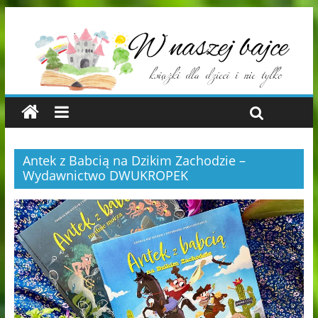
Antek z Babcią na Dzikim Zachodzie –
Wydawnictwo DWUKROPEK