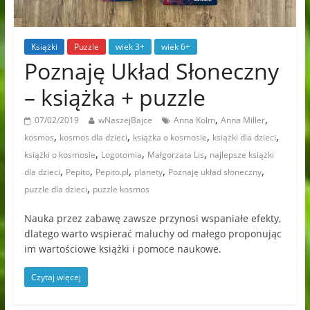
Książki
Puzzle
wiek 3+
wiek 6+
Poznaję Układ Słoneczny
– książka + puzzle
,
,
07/02/2019
wNaszejBajce
Anna Kolm
Anna Miller
,
,
,
,
kosmos
kosmos dla dzieci
książka o kosmosie
książki dla dzieci
,
,
,
książki o kosmosie
Logotomia
Małgorzata Lis
najlepsze książki
,
,
,
,
,
dla dzieci
Pepito
Pepito.pl
planety
Poznaję układ słoneczny
,
puzzle dla dzieci
puzzle kosmos
Nauka przez zabawę zawsze przynosi wspaniałe efekty,
dlatego warto wspierać maluchy od małego proponując
im wartościowe książki i pomoce naukowe.
Czytaj więcej