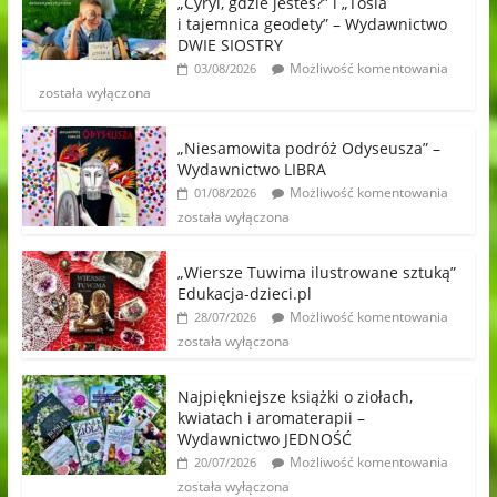
„Cyryl, gdzie jesteś?” i „Tosia
i tajemnica geodety” – Wydawnictwo
DWIE SIOSTRY
Możliwość komentowania
03/08/2026
została wyłączona
„Niesamowita podróż Odyseusza” –
Wydawnictwo LIBRA
Możliwość komentowania
01/08/2026
została wyłączona
„Wiersze Tuwima ilustrowane sztuką”
Edukacja-dzieci.pl
Możliwość komentowania
28/07/2026
została wyłączona
Najpiękniejsze książki o ziołach,
kwiatach i aromaterapii –
Wydawnictwo JEDNOŚĆ
Możliwość komentowania
20/07/2026
została wyłączona