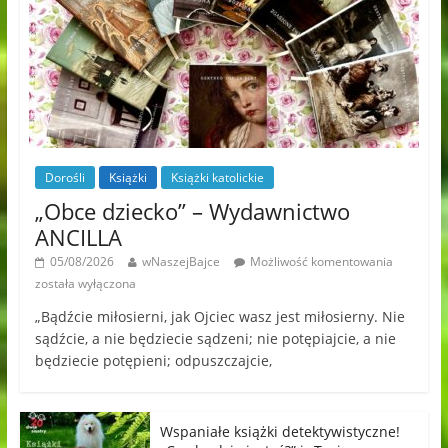
Dorośli
Książki
Książki katolickie
„Obce dziecko” – Wydawnictwo
ANCILLA
05/08/2026
wNaszejBajce
Możliwość komentowania
została wyłączona
„Bądźcie miłosierni, jak Ojciec wasz jest miłosierny. Nie
sądźcie, a nie będziecie sądzeni; nie potępiajcie, a nie
będziecie potępieni; odpuszczajcie,
Wspaniałe książki detektywistyczne!