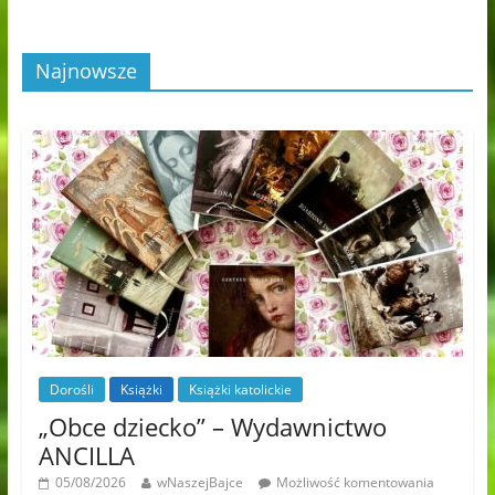
Najnowsze
Dorośli
Książki
Książki katolickie
„Obce dziecko” – Wydawnictwo
ANCILLA
05/08/2026
wNaszejBajce
Możliwość komentowania