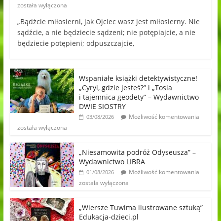
została wyłączona
„Bądźcie miłosierni, jak Ojciec wasz jest miłosierny. Nie
sądźcie, a nie będziecie sądzeni; nie potępiajcie, a nie
będziecie potępieni; odpuszczajcie,
Wspaniałe książki detektywistyczne!
„Cyryl, gdzie jesteś?” i „Tosia
i tajemnica geodety” – Wydawnictwo
DWIE SIOSTRY
Możliwość komentowania
03/08/2026
została wyłączona
„Niesamowita podróż Odyseusza” –
Wydawnictwo LIBRA
Możliwość komentowania
01/08/2026
została wyłączona
„Wiersze Tuwima ilustrowane sztuką”
Edukacja-dzieci.pl