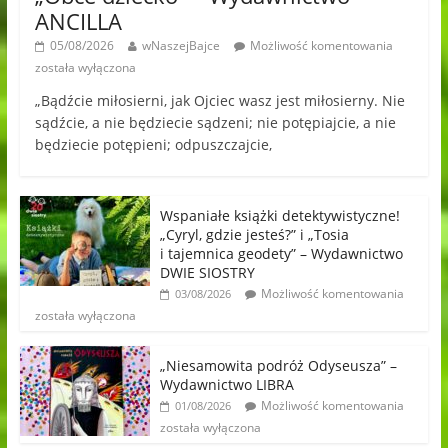
ANCILLA
05/08/2026
wNaszejBajce
Możliwość komentowania
została wyłączona
„Bądźcie miłosierni, jak Ojciec wasz jest miłosierny. Nie
sądźcie, a nie będziecie sądzeni; nie potępiajcie, a nie
będziecie potępieni; odpuszczajcie,
Wspaniałe książki detektywistyczne!
„Cyryl, gdzie jesteś?” i „Tosia
i tajemnica geodety” – Wydawnictwo
DWIE SIOSTRY
Możliwość komentowania
03/08/2026
została wyłączona
„Niesamowita podróż Odyseusza” –
Wydawnictwo LIBRA
Możliwość komentowania
01/08/2026
została wyłączona