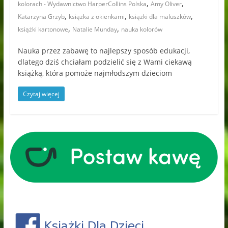
,
,
kolorach - Wydawnictwo HarperCollins Polska
Amy Oliver
,
,
,
Katarzyna Grzyb
książka z okienkami
książki dla maluszków
,
,
książki kartonowe
Natalie Munday
nauka kolorów
Nauka przez zabawę to najlepszy sposób edukacji,
dlatego dziś chciałam podzielić się z Wami ciekawą
książką, która pomoże najmłodszym dzieciom
Czytaj więcej