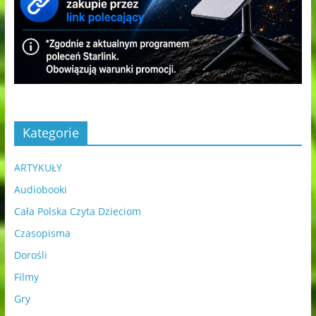
Kategorie
ARTYKUŁY
Audiobooki
Cała Polska Czyta Dzieciom
Czasopisma
Dorośli
Filmy
Gry