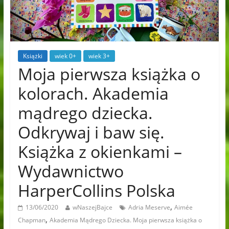
Książki
wiek 0+
wiek 3+
Moja pierwsza książka o
kolorach. Akademia
mądrego dziecka.
Odkrywaj i baw się.
Książka z okienkami –
Wydawnictwo
HarperCollins Polska
,
13/06/2020
wNaszejBajce
Adria Meserve
Aimée
,
Chapman
Akademia Mądrego Dziecka. Moja pierwsza książka o