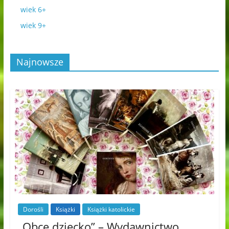
wiek 6+
wiek 9+
Najnowsze
Dorośli
Książki
Książki katolickie
„Obce dziecko” – Wydawnictwo