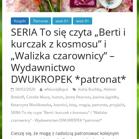
Książki
Patronat
wiek 6+
wiek 9+
SERIA To się czyta „Berti i
kurczak z kosmosu” i
„Walizka czarownicy” –
Wydawnictwo
DWUKROPEK *patronat*
,
08/03/2026
wNaszejBajce
Aisha Bushby
Aleksei
,
,
,
,
,
Bitskoff
Coralie Muce
humor
Jenny Pearson
Joanna Jagiełło
,
,
,
,
,
,
Katarzyna Wasilkowska
kosmici
koty
magia
patronat
przyjaźń
SERIA To się czyta "Berti i kurczak z kosmosu" i "Walizka
czarownicy" - Wydawnictwo DWUKROPEK *patronat*
Cieszę się, że mogę z radością patronować kolejnym