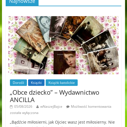
Najnowsze
Dorośli
Książki
Książki katolickie
„Obce dziecko” – Wydawnictwo
ANCILLA
05/08/2026
wNaszejBajce
Możliwość komentowania
została wyłączona
„Bądźcie miłosierni, jak Ojciec wasz jest miłosierny. Nie