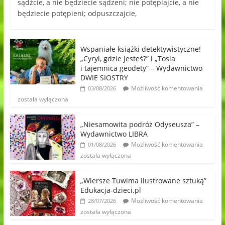
sądźcie, a nie będziecie sądzeni; nie potępiajcie, a nie
będziecie potępieni; odpuszczajcie,
Wspaniałe książki detektywistyczne!
„Cyryl, gdzie jesteś?” i „Tosia
i tajemnica geodety” – Wydawnictwo
DWIE SIOSTRY
Możliwość komentowania
03/08/2026
została wyłączona
„Niesamowita podróż Odyseusza” –
Wydawnictwo LIBRA
Możliwość komentowania
01/08/2026
została wyłączona
„Wiersze Tuwima ilustrowane sztuką”
Edukacja-dzieci.pl
Możliwość komentowania
28/07/2026
została wyłączona