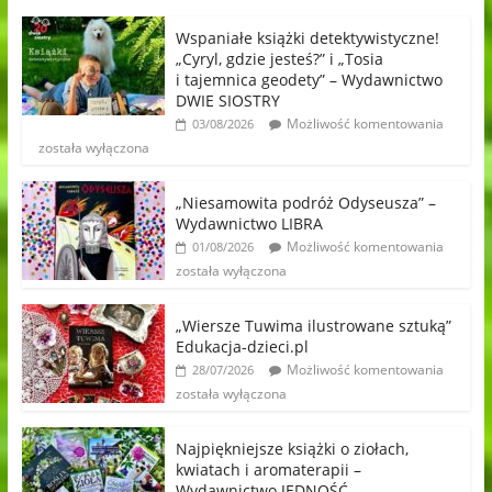
Wspaniałe książki detektywistyczne!
„Cyryl, gdzie jesteś?” i „Tosia
i tajemnica geodety” – Wydawnictwo
DWIE SIOSTRY
Możliwość komentowania
03/08/2026
została wyłączona
„Niesamowita podróż Odyseusza” –
Wydawnictwo LIBRA
Możliwość komentowania
01/08/2026
została wyłączona
„Wiersze Tuwima ilustrowane sztuką”
Edukacja-dzieci.pl
Możliwość komentowania
28/07/2026
została wyłączona
Najpiękniejsze książki o ziołach,
kwiatach i aromaterapii –
Wydawnictwo JEDNOŚĆ