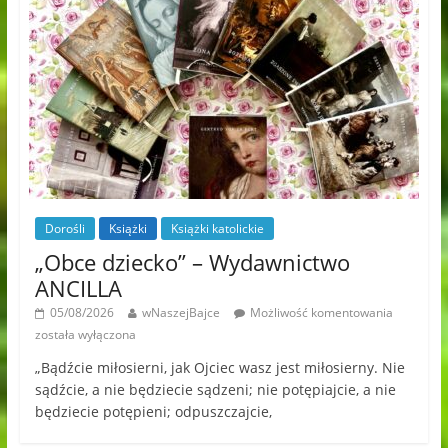
Dorośli
Książki
Książki katolickie
„Obce dziecko” – Wydawnictwo
ANCILLA
05/08/2026
wNaszejBajce
Możliwość komentowania
została wyłączona
„Bądźcie miłosierni, jak Ojciec wasz jest miłosierny. Nie
sądźcie, a nie będziecie sądzeni; nie potępiajcie, a nie
będziecie potępieni; odpuszczajcie,