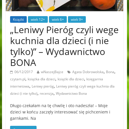
Książki
wiek 12+
wiek 6+
wiek 9+
„Leniwy Pieróg czyli wege
kuchnia dla dzieci (i nie
tylko)” – Wydawnictwo
BONA
,
,
06/12/2017
wNaszejBajce
Agata Dobrowolska
Bona
,
,
,
czytam.pl
książka dla dzieci
książki dla dzieci
księgarnia
,
,
internetowa
Leniwy pieróg
Leniwy pieróg czyli wege kuchnia dla
,
,
dzieci (i nie tylko)
recenzja
Wydawnictwo Bona
Długo czekałam na tę chwilę i oto nadeszła! – Moje
dzieci w końcu zaczęły interesować się pichceniem i
garnkami. Na