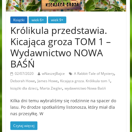
Książki
wiek 6+
wiek 9+
Królikula przedstawia.
Kicająca groza TOM 1 –
Wydawnictwo NOWA
BAŚŃ
,
02/07/2020
wNaszejBajce
A Rabbit-Tale of Mystery
,
,
,
Deborah Howe
James Howe
Kicająca groza. Królikula tom 1
,
,
książki dla dzieci
Marta Ziegler
wydawnictwo Nowa Baśń
Kilka dni temu wybraliśmy się rodzinnie na spacer do
lasu. Po drodze spotkaliśmy listonosza, który miał dla
nas przesyłkę. W
Czytaj więcej