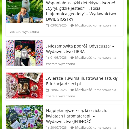
Wspaniałe książki detektywistyczne!
„Cyryl, gdzie jesteś?” i „Tosia
i tajemnica geodety” – Wydawnictwo
DWIE SIOSTRY
Możliwość komentowania
03/08/2026
została wyłączona
„Niesamowita podróż Odyseusza” –
Wydawnictwo LIBRA
Możliwość komentowania
01/08/2026
została wyłączona
„Wiersze Tuwima ilustrowane sztuką”
Edukacja-dzieci.pl
Możliwość komentowania
28/07/2026
została wyłączona
Najpiękniejsze książki o ziołach,
kwiatach i aromaterapii –
Wydawnictwo JEDNOŚĆ
Możliwość komentowania
20/07/2026