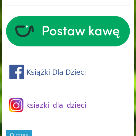
O mnie