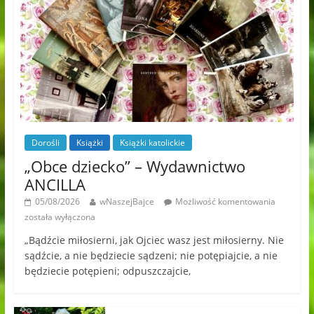
Dorośli
Książki
Książki katolickie
„Obce dziecko” – Wydawnictwo
ANCILLA
05/08/2026
wNaszejBajce
Możliwość komentowania
została wyłączona
„Bądźcie miłosierni, jak Ojciec wasz jest miłosierny. Nie
sądźcie, a nie będziecie sądzeni; nie potępiajcie, a nie
będziecie potępieni; odpuszczajcie,