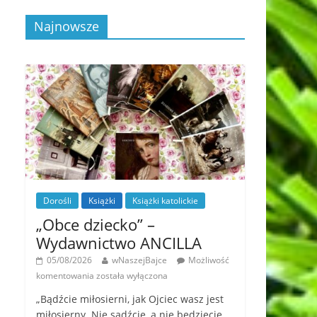
Najnowsze
Dorośli
Książki
Książki katolickie
„Obce dziecko” –
Wydawnictwo ANCILLA
05/08/2026
wNaszejBajce
Możliwość
komentowania
została wyłączona
„Bądźcie miłosierni, jak Ojciec wasz jest
miłosierny. Nie sądźcie, a nie będziecie