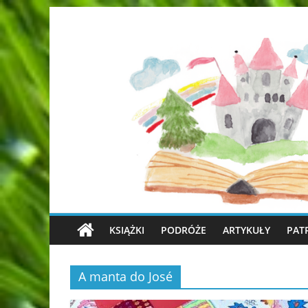
KSIĄŻKI
PODRÓŻE
ARTYKUŁY
PAT
A manta do José