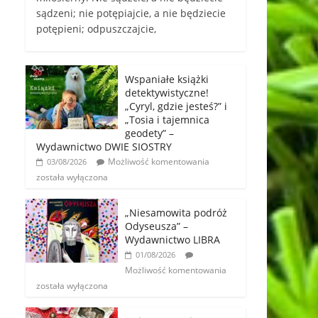
sądzeni; nie potępiajcie, a nie będziecie
potępieni; odpuszczajcie,
Wspaniałe książki
detektywistyczne!
„Cyryl, gdzie jesteś?” i
„Tosia i tajemnica
geodety” –
Wydawnictwo DWIE SIOSTRY
Możliwość komentowania
03/08/2026
została wyłączona
„Niesamowita podróż
Odyseusza” –
Wydawnictwo LIBRA
01/08/2026
Możliwość komentowania
została wyłączona