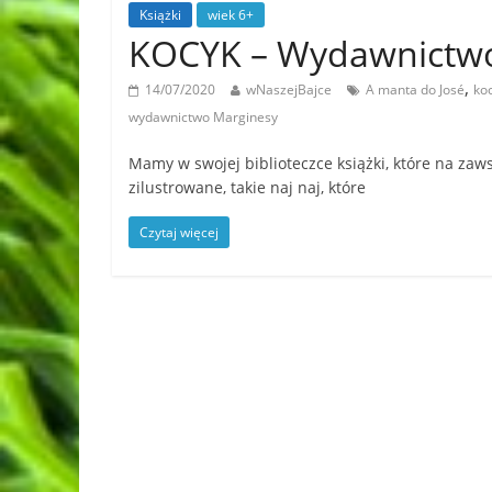
Książki
wiek 6+
KOCYK – Wydawnictw
,
14/07/2020
wNaszejBajce
A manta do José
ko
wydawnictwo Marginesy
Mamy w swojej biblioteczce książki, które na zaw
zilustrowane, takie naj naj, które
Czytaj więcej