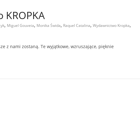
o KROPKA
,
,
,
,
,
cyk
Miguel Gouveia
Monika Świda
Raquel Catalina
Wydawnictwo Kropka
sze z nami zostaną. Te wyjątkowe, wzruszające, pięknie