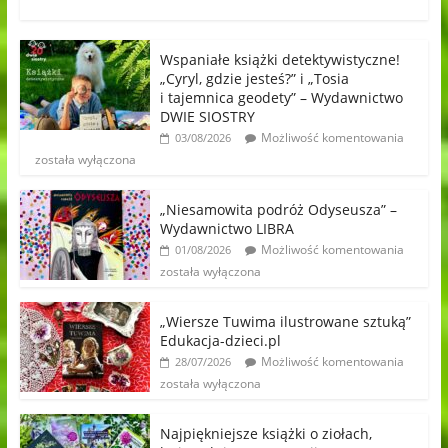
Wspaniałe książki detektywistyczne!
„Cyryl, gdzie jesteś?” i „Tosia
i tajemnica geodety” – Wydawnictwo
DWIE SIOSTRY
Możliwość komentowania
03/08/2026
została wyłączona
„Niesamowita podróż Odyseusza” –
Wydawnictwo LIBRA
Możliwość komentowania
01/08/2026
została wyłączona
„Wiersze Tuwima ilustrowane sztuką”
Edukacja-dzieci.pl
Możliwość komentowania
28/07/2026
została wyłączona
Najpiękniejsze książki o ziołach,