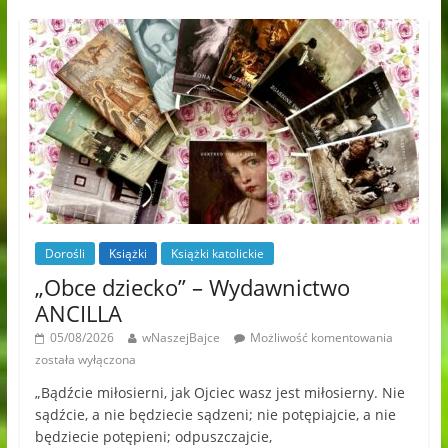
Dorośli
Książki
Książki katolickie
„Obce dziecko” – Wydawnictwo
ANCILLA
05/08/2026
wNaszejBajce
Możliwość komentowania
została wyłączona
„Bądźcie miłosierni, jak Ojciec wasz jest miłosierny. Nie
sądźcie, a nie będziecie sądzeni; nie potępiajcie, a nie
będziecie potępieni; odpuszczajcie,