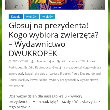
Książki
wiek 3+
wiek 6+
Głosuj na prezydenta!
Kogo wybiorą zwierzęta?
– Wydawnictwo
DWUKROPEK
,
28/06/2020
wNaszejBajce
28 czerwca 2020
André
,
,
Rodrigues
Estúdio Rebimboca
Głosuj na prezydenta! Kogo wybiorą
,
,
,
zwierzęta?
książki dla dzieci
Larissa Ribeiro
Paula Desgualdo and
,
,
,
Pedro Markun
Paweł Nęcka
wybory prezydenckie
wydawnictwo
dwukropek
Dziś ważny dzień dla naszego kraju – wybory
prezydenckie. Mam nadzieję że każdy z Was skorzysta z
tego przywileju i