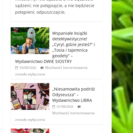
sądzeni; nie potępiajcie, a nie będziecie
potępieni; odpuszczajcie,
Wspaniałe książki
detektywistyczne!
„Cyryl, gdzie jesteś?” i
„Tosia i tajemnica
geodety” –
Wydawnictwo DWIE SIOSTRY
Możliwość komentowania
03/08/2026
została wyłączona
„Niesamowita podróż
Odyseusza” –
Wydawnictwo LIBRA
01/08/2026
Możliwość komentowania
została wyłączona