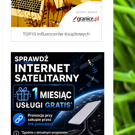
TOP10 Influencerów Książkowych