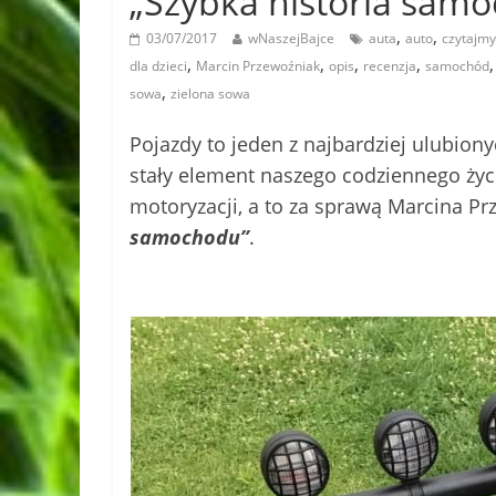
„Szybka historia sam
,
,
03/07/2017
wNaszejBajce
auta
auto
czytajmy
,
,
,
,
dla dzieci
Marcin Przewoźniak
opis
recenzja
samochód
,
sowa
zielona sowa
Pojazdy to jeden z najbardziej ulubion
stały element naszego codziennego życi
motoryzacji, a to za sprawą Marcina Prz
samochodu”
.