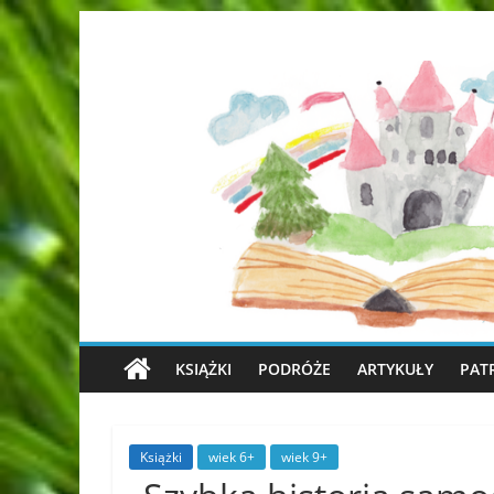
KSIĄŻKI
PODRÓŻE
ARTYKUŁY
PAT
Książki
wiek 6+
wiek 9+