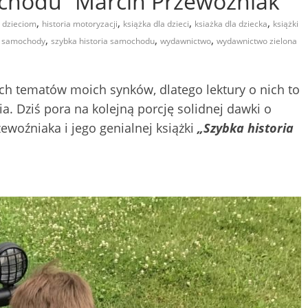
ochodu” Marcin Przewoźniak
,
,
,
,
 dzieciom
historia motoryzacji
książka dla dzieci
ksiażka dla dziecka
książki
,
,
,
,
samochody
szybka historia samochodu
wydawnictwo
wydawnictwo zielona
ych tematów moich synków, dlatego lektury o nich to
a. Dziś pora na kolejną porcję solidnej dawki o
ewoźniaka i jego genialnej książki
„Szybka historia