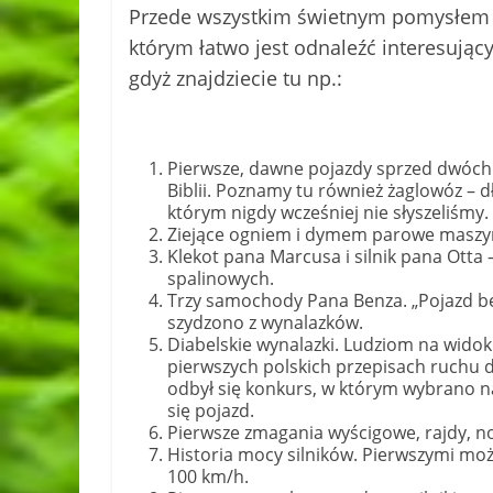
Przede wszystkim świetnym pomysłem j
którym łatwo jest odnaleźć interesując
gdyż znajdziecie tu np.:
Pierwsze, dawne pojazdy sprzed dwóch ty
Biblii. Poznamy tu również żaglowóz – 
którym nigdy wcześniej nie słyszeliśmy.
Ziejące ogniem i dymem parowe maszy
Klekot pana Marcusa i silnik pana Otta 
spalinowych.
Trzy samochody Pana Benza. „Pojazd bez
szydzono z wynalazków.
Diabelskie wynalazki. Ludziom na wid
pierwszych polskich przepisach ruchu 
odbył się konkurs, w którym wybrano 
się pojazd.
Pierwsze zmagania wyścigowe, rajdy, no
Historia mocy silników. Pierwszymi moż
100 km/h.