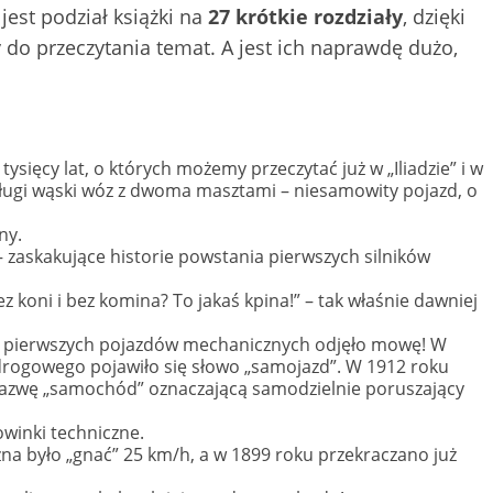
est podział książki na
27 krótkie rozdziały
, dzięki
y do przeczytania temat. A jest ich naprawdę dużo,
sięcy lat, o których możemy przeczytać już w „Iliadzie” i w
długi wąski wóz z dwoma masztami – niesamowity pojazd, o
ny.
– zaskakujące historie powstania pierwszych silników
 koni i bez komina? To jakaś kpina!” – tak właśnie dawniej
ok pierwszych pojazdów mechanicznych odjęło mowę! W
drogowego pojawiło się słowo „samojazd”. W 1912 roku
nazwę „samochód” oznaczającą samodzielnie poruszający
winki techniczne.
na było „gnać” 25 km/h, a w 1899 roku przekraczano już