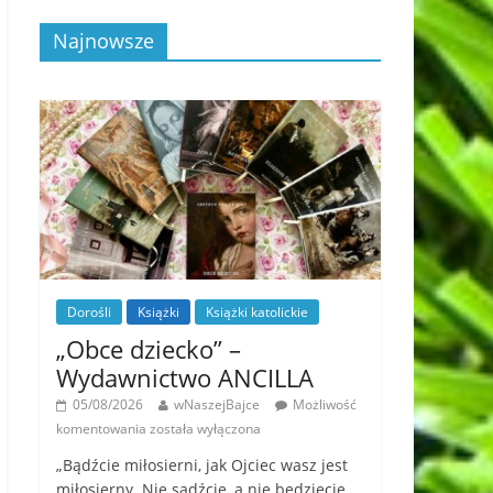
Najnowsze
Dorośli
Książki
Książki katolickie
„Obce dziecko” –
Wydawnictwo ANCILLA
05/08/2026
wNaszejBajce
Możliwość
komentowania
została wyłączona
„Bądźcie miłosierni, jak Ojciec wasz jest
miłosierny. Nie sądźcie, a nie będziecie