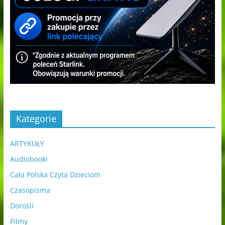
Kategorie
ARTYKUŁY
Audiobooki
Cała Polska Czyta Dzieciom
Czasopisma
Dorośli
Filmy