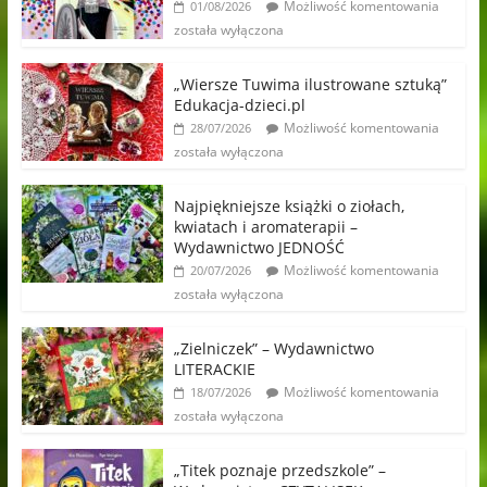
Możliwość komentowania
01/08/2026
została wyłączona
„Wiersze Tuwima ilustrowane sztuką”
Edukacja-dzieci.pl
Możliwość komentowania
28/07/2026
została wyłączona
Najpiękniejsze książki o ziołach,
kwiatach i aromaterapii –
Wydawnictwo JEDNOŚĆ
Możliwość komentowania
20/07/2026
została wyłączona
„Zielniczek” – Wydawnictwo
LITERACKIE
Możliwość komentowania
18/07/2026
została wyłączona
„Titek poznaje przedszkole” –