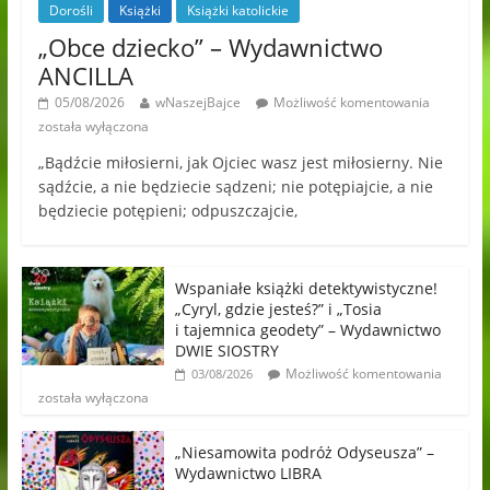
Dorośli
Książki
Książki katolickie
„Obce dziecko” – Wydawnictwo
ANCILLA
05/08/2026
wNaszejBajce
Możliwość komentowania
została wyłączona
„Bądźcie miłosierni, jak Ojciec wasz jest miłosierny. Nie
sądźcie, a nie będziecie sądzeni; nie potępiajcie, a nie
będziecie potępieni; odpuszczajcie,
Wspaniałe książki detektywistyczne!
„Cyryl, gdzie jesteś?” i „Tosia
i tajemnica geodety” – Wydawnictwo
DWIE SIOSTRY
Możliwość komentowania
03/08/2026
została wyłączona
„Niesamowita podróż Odyseusza” –
Wydawnictwo LIBRA