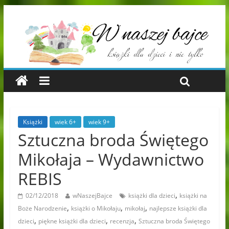
Książki
wiek 6+
wiek 9+
Sztuczna broda Świętego
Mikołaja – Wydawnictwo
REBIS
,
02/12/2018
wNaszejBajce
książki dla dzieci
książki na
,
,
,
Boże Narodzenie
książki o Mikołaju
mikołaj
najlepsze książki dla
,
,
,
dzieci
piękne książki dla dzieci
recenzja
Sztuczna broda Świętego