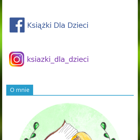
O mnie