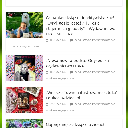
Wspaniałe książki detektywistyczne!
„Cyryl, gdzie jesteś?” i „Tosia
i tajemnica geodety” – Wydawnictwo
DWIE SIOSTRY
Możliwość komentowania
03/08/2026
została wyłączona
„Niesamowita podróż Odyseusza” –
Wydawnictwo LIBRA
Możliwość komentowania
01/08/2026
została wyłączona
„Wiersze Tuwima ilustrowane sztuką”
Edukacja-dzieci.pl
Możliwość komentowania
28/07/2026
została wyłączona
Najpiękniejsze książki o ziołach,