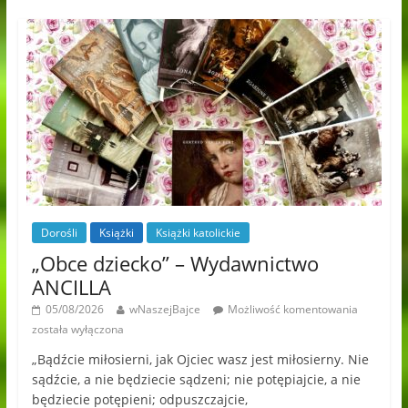
Dorośli
Książki
Książki katolickie
„Obce dziecko” – Wydawnictwo
ANCILLA
05/08/2026
wNaszejBajce
Możliwość komentowania
została wyłączona
„Bądźcie miłosierni, jak Ojciec wasz jest miłosierny. Nie
sądźcie, a nie będziecie sądzeni; nie potępiajcie, a nie
będziecie potępieni; odpuszczajcie,