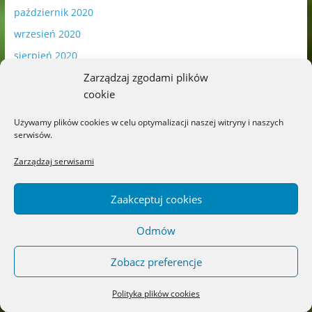
październik 2020
wrzesień 2020
sierpień 2020
lipiec 2020
Zarządzaj zgodami plików
cookie
czerwiec 2020
maj 2020
Używamy plików cookies w celu optymalizacji naszej witryny i naszych
serwisów.
kwiecień 2020
Zarządzaj serwisami
marzec 2020
luty 2020
Zaakceptuj cookies
styczeń 2020
grudzień 2019
Odmów
listopad 2019
Zobacz preferencje
październik 2019
wrzesień 2019
Polityka plików cookies