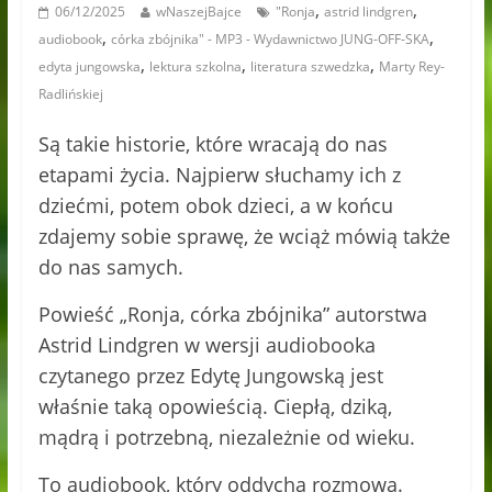
,
,
06/12/2025
wNaszejBajce
"Ronja
astrid lindgren
,
,
audiobook
córka zbójnika" - MP3 - Wydawnictwo JUNG-OFF-SKA
,
,
,
edyta jungowska
lektura szkolna
literatura szwedzka
Marty Rey-
Radlińskiej
Są takie historie, które wracają do nas
etapami życia. Najpierw słuchamy ich z
dziećmi, potem obok dzieci, a w końcu
zdajemy sobie sprawę, że wciąż mówią także
do nas samych.
Powieść „Ronja, córka zbójnika” autorstwa
Astrid Lindgren w wersji audiobooka
czytanego przez Edytę Jungowską jest
właśnie taką opowieścią. Ciepłą, dziką,
mądrą i potrzebną, niezależnie od wieku.
To audiobook, który oddycha rozmową.