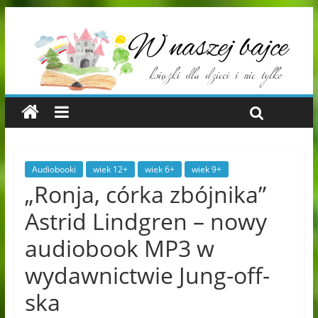
Audiobooki
wiek 12+
wiek 6+
wiek 9+
„Ronja, córka zbójnika”
Astrid Lindgren – nowy
audiobook MP3 w
wydawnictwie Jung-off-
ska