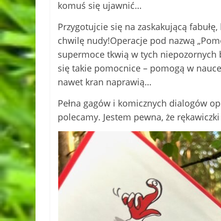
komuś się ujawnić…
Przygotujcie się na zaskakującą fabułę
chwilę nudy!Operacje pod nazwą „Pomoc
supermoce tkwią w tych niepozornych b
się takie pomocnice – pomogą w nauce t
nawet kran naprawią…
Pełna gagów i komicznych dialogów opo
polecamy. Jestem pewna, że rękawiczk