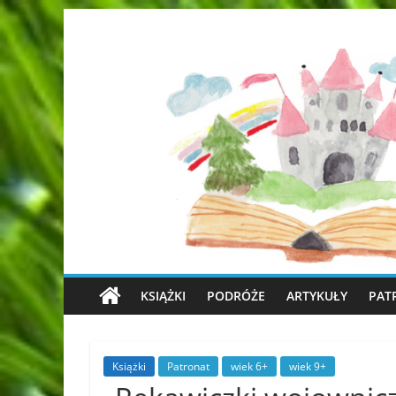
KSIĄŻKI
PODRÓŻE
ARTYKUŁY
PAT
Książki
Patronat
wiek 6+
wiek 9+