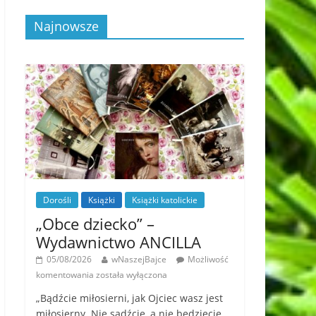
Najnowsze
Dorośli
Książki
Książki katolickie
„Obce dziecko” –
Wydawnictwo ANCILLA
05/08/2026
wNaszejBajce
Możliwość
komentowania
została wyłączona
„Bądźcie miłosierni, jak Ojciec wasz jest
miłosierny. Nie sądźcie, a nie będziecie