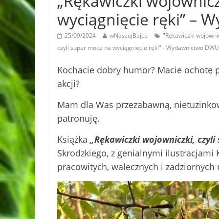
„Rękawiczki wojownicz
wyciągnięcie ręki” 
25/09/2024
wNaszejBajce
"Rękawiczki wojowni
czyli super moce na wyciągnięcie ręki" - Wydawnictwo D
Kochacie dobry humor? Macie ochotę p
akcji?
Mam dla Was przezabawną, nietuzinkow
patronuję.
Książka
„Rękawiczki wojowniczki, czyli
Skrodzkiego, z genialnymi ilustracjami
pracowitych, walecznych i zadziornych r