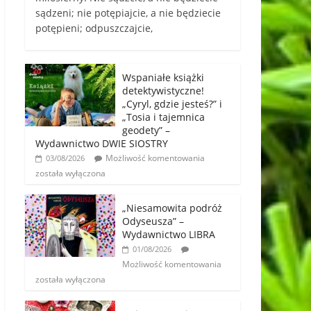
sądzeni; nie potępiajcie, a nie będziecie
potępieni; odpuszczajcie,
Wspaniałe książki
detektywistyczne!
„Cyryl, gdzie jesteś?” i
„Tosia i tajemnica
geodety” –
Wydawnictwo DWIE SIOSTRY
Możliwość komentowania
03/08/2026
została wyłączona
„Niesamowita podróż
Odyseusza” –
Wydawnictwo LIBRA
01/08/2026
Możliwość komentowania
została wyłączona