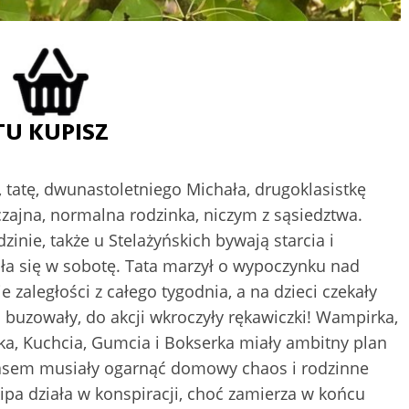
 tatę, dwunastoletniego Michała, drugoklasistkę
yczajna, normalna rodzinka, niczym z sąsiedztwa.
zinie, także u Stelażyńskich bywają starcia i
rała się w sobotę. Tata marzył o wypoczynku nad
zaległości z całego tygodnia, a na dzieci czekały
zowały, do akcji wkroczyły rękawiczki! Wampirka,
ka, Kuchcia, Gumcia i Bokserka miały ambitny plan
zasem musiały ogarnąć domowy chaos i rodzinne
pa działa w konspiracji, choć zamierza w końcu