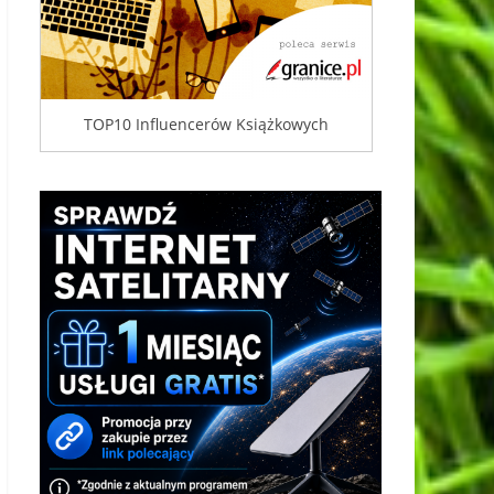
TOP10 Influencerów Książkowych