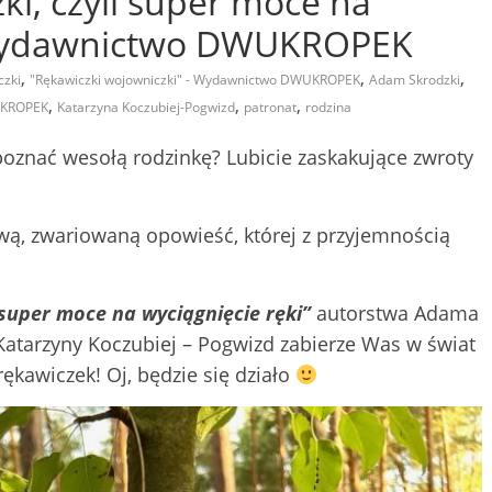
ki, czyli super moce na
– Wydawnictwo DWUKROPEK
,
,
,
czki
"Rękawiczki wojowniczki" - Wydawnictwo DWUKROPEK
Adam Skrodzki
,
,
,
WUKROPEK
Katarzyna Koczubiej-Pogwizd
patronat
rodzina
oznać wesołą rodzinkę? Lubicie zaskakujące zwroty
ą, zwariowaną opowieść, której z przyjemnością
 super moce na wyciągnięcie ręki”
autorstwa Adama
 Katarzyny Koczubiej – Pogwizd zabierze Was w świat
ękawiczek! Oj, będzie się działo