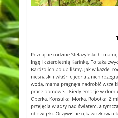
Poznajcie rodzinę Stelażyńskich: mamę,
Ingę i czteroletnią Karinkę. To taka zw
Bardzo ich polubiliśmy. Jak w każdej rod
niesnaski i właśnie jedna z nich rozeg
wodą, mama pragnęła nadrobić wszelkie 
prace domowe… Kiedy emocje w domu bu
Operka, Konsulka, Morka, Robotka, Zim
przejęcia władzy nad światem, a tymc
obowiązki. Oczywiście rękawiczkowa eki