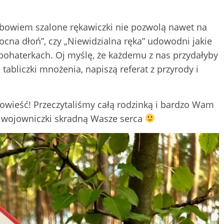
, bowiem szalone rękawiczki nie pozwolą nawet na
na dłoń”, czy „Niewidzialna ręka” udowodni jakie
ohaterkach. Oj myślę, że każdemu z nas przydałyby
abliczki mnożenia, napiszą referat z przyrody i
wieść! Przeczytaliśmy całą rodzinką i bardzo Wam
i wojowniczki skradną Wasze serca