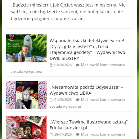
„Bądźcie miłosierni, jak Ojciec wasz jest miłosierny. Nie
sądźcie, a nie będziecie sądzeni; nie potępiajcie, a nie
będziecie potępieni; odpuszczajcie,
Wspaniałe książki detektywistyczne!
„Cyryl, gdzie jesteś?” i „Tosia
i tajemnica geodety” – Wydawnictwo
DWIE SIOSTRY
Możliwość komentowania
03/08/2026
została wyłączona
„Niesamowita podróż Odyseusza” –
Wydawnictwo LIBRA
Możliwość komentowania
01/08/2026
została wyłączona
„Wiersze Tuwima ilustrowane sztuką”
Edukacja-dzieci.pl
Możliwość komentowania
28/07/2026