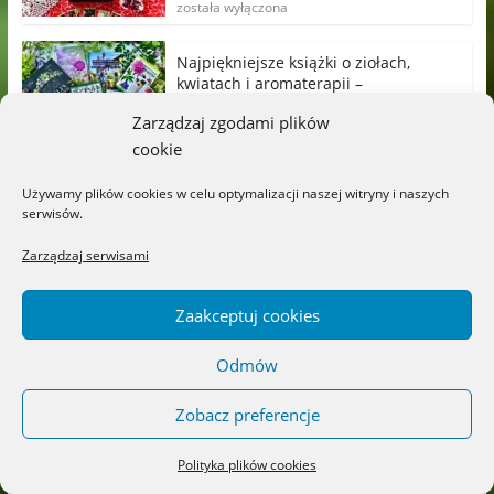
została wyłączona
Najpiękniejsze książki o ziołach,
kwiatach i aromaterapii –
Wydawnictwo JEDNOŚĆ
Zarządzaj zgodami plików
Możliwość komentowania
20/07/2026
cookie
została wyłączona
Używamy plików cookies w celu optymalizacji naszej witryny i naszych
„Zielniczek” – Wydawnictwo
serwisów.
LITERACKIE
Możliwość komentowania
18/07/2026
Zarządzaj serwisami
została wyłączona
Zaakceptuj cookies
„Titek poznaje przedszkole” –
Wydawnictwo CZYTALISEK
Odmów
Możliwość komentowania
17/07/2026
została wyłączona
Zobacz preferencje
„Sekrety ukryte za szkłem” – Maja
Polityka plików cookies
Szanecka – Żołdak