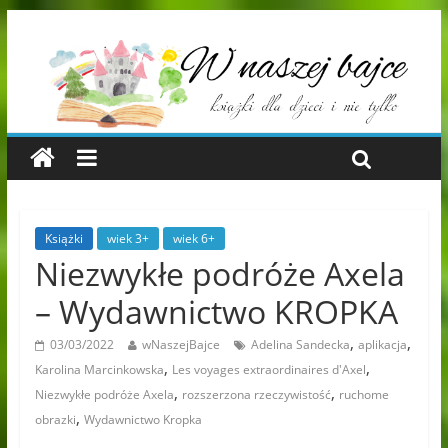
Książki
wiek 3+
wiek 6+
Niezwykłe podróże Axela
– Wydawnictwo KROPKA
,
,
03/03/2022
wNaszejBajce
Adelina Sandecka
aplikacja
,
,
Karolina Marcinkowska
Les voyages extraordinaires d'Axel
,
,
Niezwykłe podróże Axela
rozszerzona rzeczywistość
ruchome
,
obrazki
Wydawnictwo Kropka