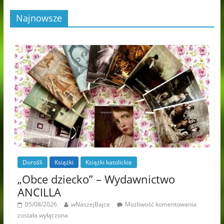
Najnowsze
Dorośli
Książki
Książki katolickie
„Obce dziecko” – Wydawnictwo
ANCILLA
05/08/2026
wNaszejBajce
Możliwość komentowania
została wyłączona