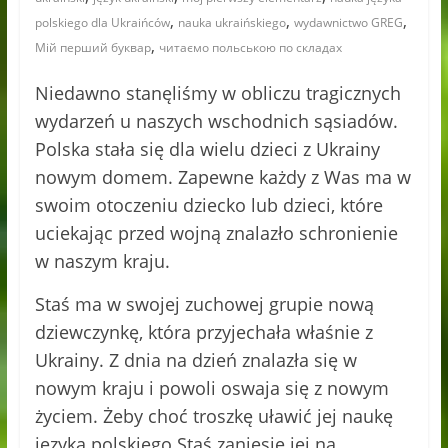
,
,
,
polskiego dla Ukraińców
nauka ukraińskiego
wydawnictwo GREG
,
Мій перший буквар
читаємо польською по складах
Niedawno stanęliśmy w obliczu tragicznych
wydarzeń u naszych wschodnich sąsiadów.
Polska stała się dla wielu dzieci z Ukrainy
nowym domem. Zapewne każdy z Was ma w
swoim otoczeniu dziecko lub dzieci, które
uciekając przed wojną znalazło schronienie
w naszym kraju.
Staś ma w swojej zuchowej grupie nową
dziewczynkę, która przyjechała właśnie z
Ukrainy. Z dnia na dzień znalazła się w
nowym kraju i powoli oswaja się z nowym
życiem. Żeby choć troszkę uławić jej naukę
języka polskiego Staś zaniesie jej na