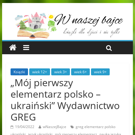
Książki
wiek 12+
wiek 3+
wiek 6+
wiek 9+
„Mój pierwszy
elementarz polsko –
ukraiński” Wydawnictwo
GREG
19/04/2022
wNaszejBajce
greg elementarz polsko
,
,
,
ukraiński
język ukraiński
mój pierwszy elementarz
nauka języka