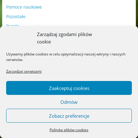
Pomoce naukowe
Pozostałe
Puzzle
Zarządzaj zgodami plików
Uroczystości
cookie
Wg wieku
wiek 0+
Używamy plików cookies w celu optymalizacji naszej witryny i naszych
serwisów.
wiek 12+
Zarządzaj serwisami
wiek 15+
wiek 3+
Zaakceptuj cookies
wiek 6+
wiek 9+
Odmów
Zobacz preferencje
Najnowsze
Polityka plików cookies