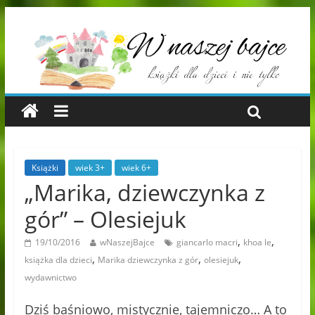
Książki
wiek 3+
wiek 6+
„Marika, dziewczynka z
gór” – Olesiejuk
,
,
19/10/2016
wNaszejBajce
giancarlo macri
khoa le
,
,
,
książka dla dzieci
Marika dziewczynka z gór
olesiejuk
wydawnictwo
Dziś baśniowo, mistycznie, tajemniczo… A to