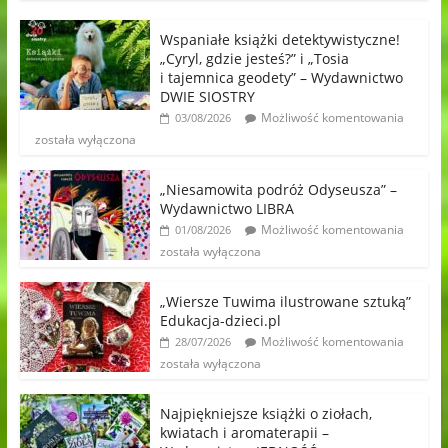
Wspaniałe książki detektywistyczne!
„Cyryl, gdzie jesteś?” i „Tosia
i tajemnica geodety” – Wydawnictwo
DWIE SIOSTRY
Możliwość komentowania
03/08/2026
została wyłączona
„Niesamowita podróż Odyseusza” –
Wydawnictwo LIBRA
Możliwość komentowania
01/08/2026
została wyłączona
„Wiersze Tuwima ilustrowane sztuką”
Edukacja-dzieci.pl
Możliwość komentowania
28/07/2026
została wyłączona
Najpiękniejsze książki o ziołach,
kwiatach i aromaterapii –