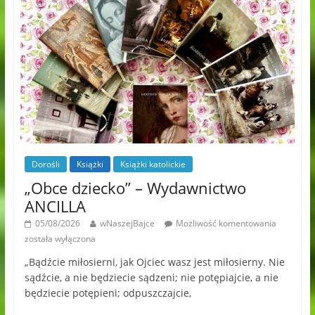
Dorośli
Książki
Książki katolickie
„Obce dziecko” – Wydawnictwo
ANCILLA
05/08/2026
wNaszejBajce
Możliwość komentowania
została wyłączona
„Bądźcie miłosierni, jak Ojciec wasz jest miłosierny. Nie
sądźcie, a nie będziecie sądzeni; nie potępiajcie, a nie
będziecie potępieni; odpuszczajcie,