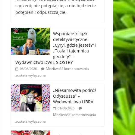
sądzeni; nie potępiajcie, a nie będziecie
potępieni; odpuszczajcie,
Wspaniałe książki
detektywistyczne!
„Cyryl, gdzie jesteś?” i
„Tosia i tajemnica
geodety” –
Wydawnictwo DWIE SIOSTRY
Możliwość komentowania
03/08/2026
została wyłączona
„Niesamowita podróż
Odyseusza” –
Wydawnictwo LIBRA
01/08/2026
Możliwość komentowania
została wyłączona