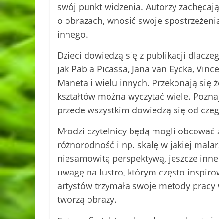
swój punkt widzenia. Autorzy zachęcaj
o obrazach, wnosić swoje spostrzeżenia
innego.
Dzieci dowiedzą się z publikacji dlacz
jak Pabla Picassa, Jana van Eycka, Vin
Maneta i wielu innych. Przekonają się że
kształtów można wyczytać wiele. Poznają 
przede wszystkim dowiedzą się od czego
Młodzi czytelnicy będą mogli obcować z
różnorodność i np. skalę w jakiej malar
niesamowitą perspektywą, jeszcze inne 
uwagę na lustro, którym często inspirow
artystów trzymała swoje metody pracy w 
tworzą obrazy.