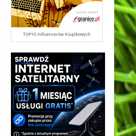
TOP10 Influencerów Książkowych