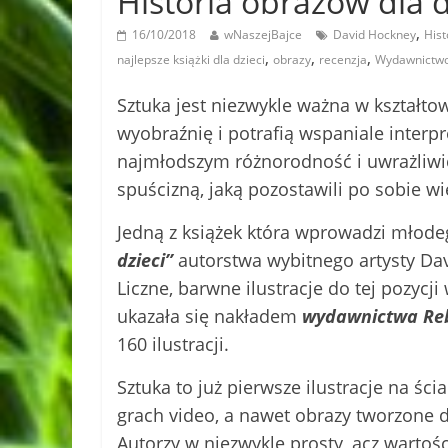
Historia obrazów dla 
,
16/10/2018
wNaszejBajce
David Hockney
Hist
,
,
,
najlepsze książki dla dzieci
obrazy
recenzja
Wydawnictwo
Sztuka jest niezwykle ważna w kształto
wyobraźnię i potrafią wspaniale interp
najmłodszym różnorodność i uwrażliwić
spuścizną, jaką pozostawili po sobie wi
Jedną z książek która wprowadzi młodeg
dzieci”
autorstwa wybitnego artysty Davi
Liczne, barwne ilustracje do tej pozycj
ukazała się nakładem
wydawnictwa Re
160 ilustracji.
Sztuka to już pierwsze ilustracje na ści
grach video, a nawet obrazy tworzone 
Autorzy w niezwykle prosty, acz wart