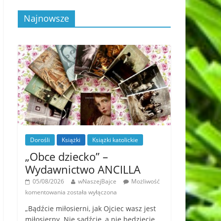
Najnowsze
Dorośli
Książki
Książki katolickie
„Obce dziecko” –
Wydawnictwo ANCILLA
05/08/2026
wNaszejBajce
Możliwość
komentowania
została wyłączona
„Bądźcie miłosierni, jak Ojciec wasz jest
miłosierny. Nie sądźcie, a nie będziecie