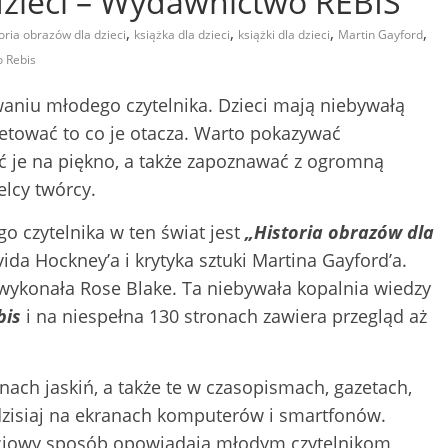
dzieci – Wydawnictwo REBIS
,
,
,
,
oria obrazów dla dzieci
książka dla dzieci
książki dla dzieci
Martin Gayford
 Rebis
waniu młodego czytelnika. Dzieci mają niebywałą
retować to co je otacza. Warto pokazywać
 je na piękno, a także zapoznawać z ogromną
elcy twórcy.
o czytelnika w ten świat jest
„Historia obrazów dla
da Hockney’a i krytyka sztuki Martina Gayford’a.
i wykonała Rose Blake. Ta niebywała kopalnia wiedzy
bis
i na niespełna 130 stronach zawiera przegląd aż
anach jaskiń, a także te w czasopismach, gazetach,
dzisiaj na ekranach komputerów i smartfonów.
ościowy sposób opowiadają młodym czytelnikom