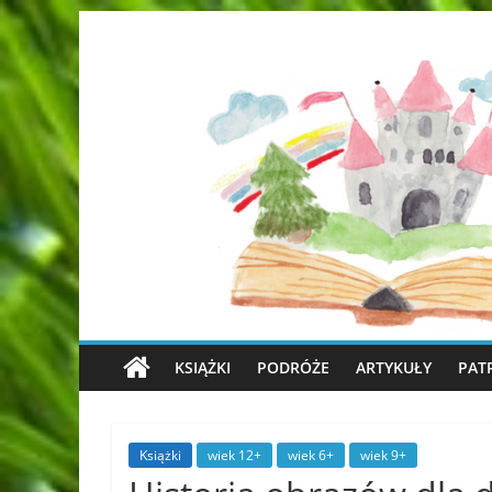
KSIĄŻKI
PODRÓŻE
ARTYKUŁY
PAT
Książki
wiek 12+
wiek 6+
wiek 9+