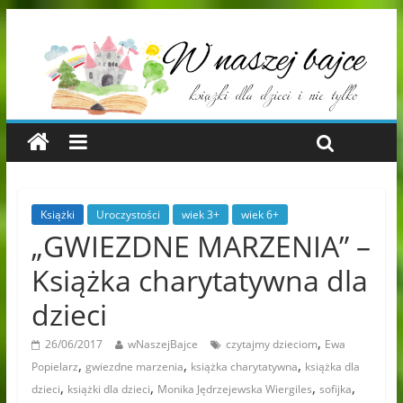
Książki
Uroczystości
wiek 3+
wiek 6+
„GWIEZDNE MARZENIA” –
Książka charytatywna dla
dzieci
,
26/06/2017
wNaszejBajce
czytajmy dzieciom
Ewa
,
,
,
Popielarz
gwiezdne marzenia
książka charytatywna
książka dla
,
,
,
,
dzieci
książki dla dzieci
Monika Jędrzejewska Wiergiles
sofijka