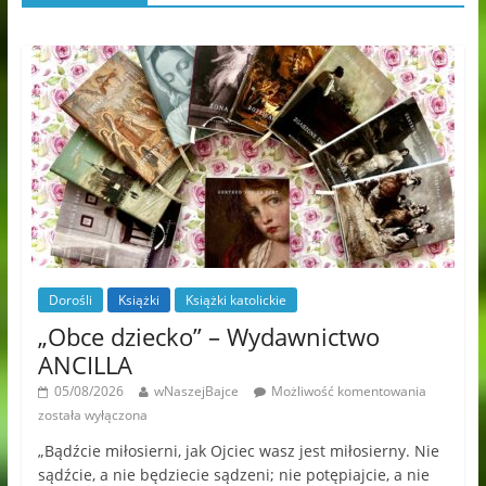
Dorośli
Książki
Książki katolickie
„Obce dziecko” – Wydawnictwo
ANCILLA
05/08/2026
wNaszejBajce
Możliwość komentowania
została wyłączona
„Bądźcie miłosierni, jak Ojciec wasz jest miłosierny. Nie
sądźcie, a nie będziecie sądzeni; nie potępiajcie, a nie