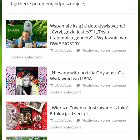
będziecie potępieni; odpuszczajcie,
Wspaniałe książki detektywistyczne!
„Cyryl, gdzie jesteś?” i „Tosia
i tajemnica geodety” – Wydawnictwo
DWIE SIOSTRY
Możliwość komentowania
03/08/2026
została wyłączona
„Niesamowita podróż Odyseusza” –
Wydawnictwo LIBRA
Możliwość komentowania
01/08/2026
została wyłączona
„Wiersze Tuwima ilustrowane sztuką”
Edukacja-dzieci.pl
Możliwość komentowania
28/07/2026
została wyłączona