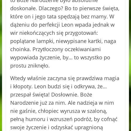
to Boże Narodzenie było absolutnie
doskonałe. Dlaczego? Bo to pierwsze święta,
które on i jego tata spędzają bez mamy. W
dążeniu do perfekcji Leon wpada jednak w
wir niekończących się przygotowań:
poplątane lampki, niewypisane kartki, naga
choinka. Przytłoczony oczekiwaniami
wypowiada życzenie, by… to wszystko po
prostu zniknęło.
Wtedy właśnie zaczyna się prawdziwa magia
i kłopoty. Leon budzi się i odkrywa, że…
przespał święta! Dosłownie. Boże
Narodzenie już za nim. Ale nadzieja w nim
nie gaśnie, chłopiec wyrusza w szaloną,
pełną humoru i wzruszeń podróż, by cofnąć
swoje życzenie i odzyskać upragnioną