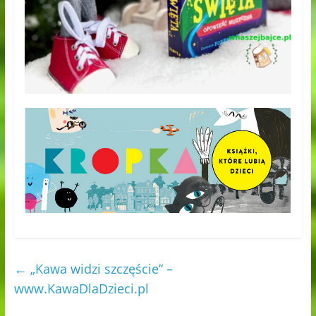
←
„Kawa widzi szczęście” –
www.KawaDlaDzieci.pl