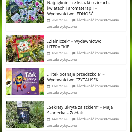
Najpiękniejsze książki o ziołach,
kwiatach i aromaterapii –
Wydawnictwo JEDNOŚĆ
Możliwość komentowania
20/07/2026
została wyłączona
„Zielniczek” – Wydawnictwo
LITERACKIE
Możliwość komentowania
18/07/2026
została wyłączona
„Titek poznaje przedszkole” –
Wydawnictwo CZYTALISEK
Możliwość komentowania
17/07/2026
została wyłączona
„Sekrety ukryte za szkłem” – Maja
Szanecka – Żołdak
Możliwość komentowania
14/07/2026
została wyłączona