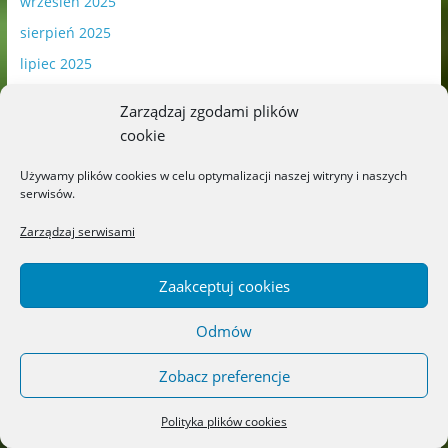
wrzesień 2025
sierpień 2025
lipiec 2025
czerwiec 2025
Zarządzaj zgodami plików
maj 2025
cookie
kwiecień 2025
Używamy plików cookies w celu optymalizacji naszej witryny i naszych
marzec 2025
serwisów.
luty 2025
Zarządzaj serwisami
styczeń 2025
grudzień 2024
Zaakceptuj cookies
listopad 2024
Odmów
październik 2024
wrzesień 2024
Zobacz preferencje
sierpień 2024
Polityka plików cookies
lipiec 2024