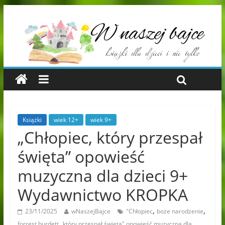
Książki
wiek 12+
wiek 9+
„Chłopiec, który przespał
święta” opowieść
muzyczna dla dzieci 9+
Wydawnictwo KROPKA
,
,
23/11/2025
wNaszejBajce
"Chłopiec
boże narodzenie
,
forrest burdett
który przespał święta" opowieść muzyczna dla