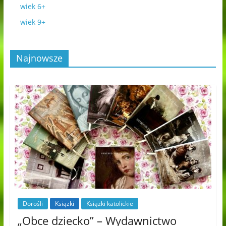
wiek 6+
wiek 9+
Najnowsze
Dorośli
Książki
Książki katolickie
„Obce dziecko” – Wydawnictwo