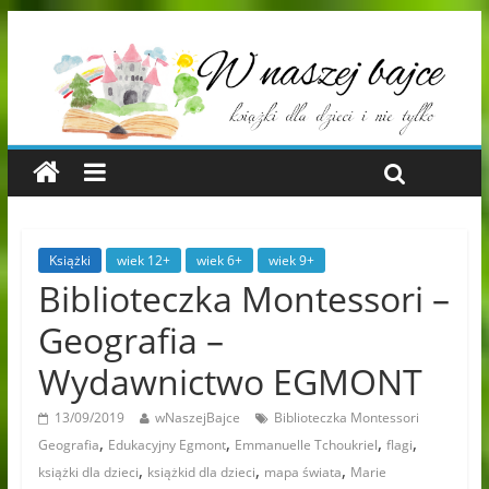
Książki
wiek 12+
wiek 6+
wiek 9+
Biblioteczka Montessori –
Geografia –
Wydawnictwo EGMONT
13/09/2019
wNaszejBajce
Biblioteczka Montessori
,
,
,
,
Geografia
Edukacyjny Egmont
Emmanuelle Tchoukriel
flagi
,
,
,
książki dla dzieci
książkid dla dzieci
mapa świata
Marie