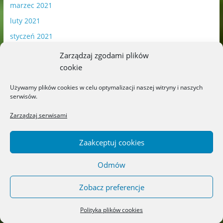
marzec 2021
luty 2021
styczeń 2021
grudzień 2020
Zarządzaj zgodami plików
listopad 2020
cookie
październik 2020
Używamy plików cookies w celu optymalizacji naszej witryny i naszych
serwisów.
wrzesień 2020
sierpień 2020
Zarządzaj serwisami
lipiec 2020
Zaakceptuj cookies
czerwiec 2020
maj 2020
Odmów
kwiecień 2020
Zobacz preferencje
marzec 2020
luty 2020
Polityka plików cookies
styczeń 2020