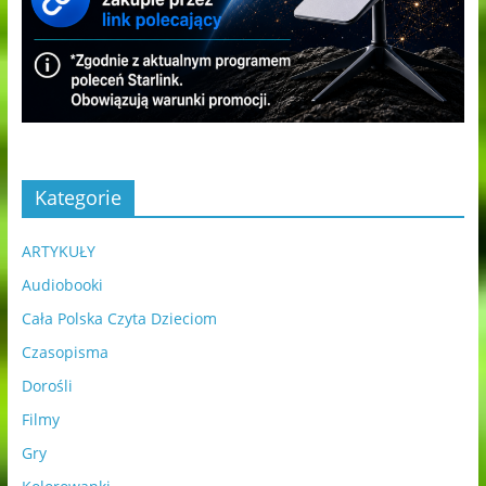
Kategorie
ARTYKUŁY
Audiobooki
Cała Polska Czyta Dzieciom
Czasopisma
Dorośli
Filmy
Gry