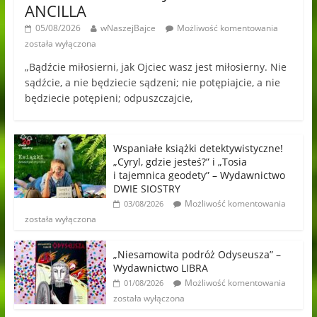
ANCILLA
05/08/2026
wNaszejBajce
Możliwość komentowania
została wyłączona
„Bądźcie miłosierni, jak Ojciec wasz jest miłosierny. Nie
sądźcie, a nie będziecie sądzeni; nie potępiajcie, a nie
będziecie potępieni; odpuszczajcie,
Wspaniałe książki detektywistyczne!
„Cyryl, gdzie jesteś?” i „Tosia
i tajemnica geodety” – Wydawnictwo
DWIE SIOSTRY
Możliwość komentowania
03/08/2026
została wyłączona
„Niesamowita podróż Odyseusza” –
Wydawnictwo LIBRA
Możliwość komentowania
01/08/2026
została wyłączona