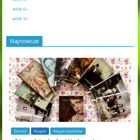
wiek 6+
wiek 9+
Najnowsze
Dorośli
Książki
Książki katolickie