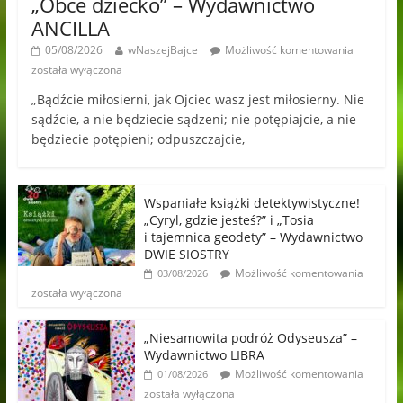
„Obce dziecko” – Wydawnictwo
ANCILLA
05/08/2026
wNaszejBajce
Możliwość komentowania
została wyłączona
„Bądźcie miłosierni, jak Ojciec wasz jest miłosierny. Nie
sądźcie, a nie będziecie sądzeni; nie potępiajcie, a nie
będziecie potępieni; odpuszczajcie,
Wspaniałe książki detektywistyczne!
„Cyryl, gdzie jesteś?” i „Tosia
i tajemnica geodety” – Wydawnictwo
DWIE SIOSTRY
Możliwość komentowania
03/08/2026
została wyłączona
„Niesamowita podróż Odyseusza” –
Wydawnictwo LIBRA
Możliwość komentowania
01/08/2026
została wyłączona