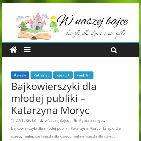
Książki
Patronat
wiek 3+
wiek 6+
Bajkowierszyki dla
młodej publiki –
Katarzyna Moryc
,
27/12/2018
wNaszejBajce
Agata Szargot
,
,
Bajkowierszyki dla młodej publiki
Katarzyna Moryc
książki dla
,
,
,
dzieci
najlepsze książki dla dzieci
piękne książki dla dzieci