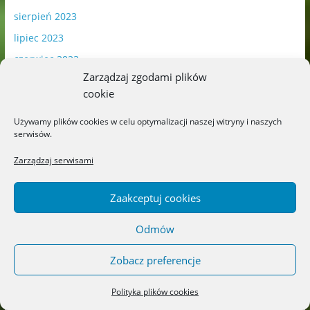
sierpień 2023
lipiec 2023
czerwiec 2023
Zarządzaj zgodami plików
maj 2023
cookie
kwiecień 2023
Używamy plików cookies w celu optymalizacji naszej witryny i naszych
marzec 2023
serwisów.
luty 2023
Zarządzaj serwisami
styczeń 2023
grudzień 2022
Zaakceptuj cookies
listopad 2022
Odmów
październik 2022
wrzesień 2022
Zobacz preferencje
sierpień 2022
Polityka plików cookies
lipiec 2022