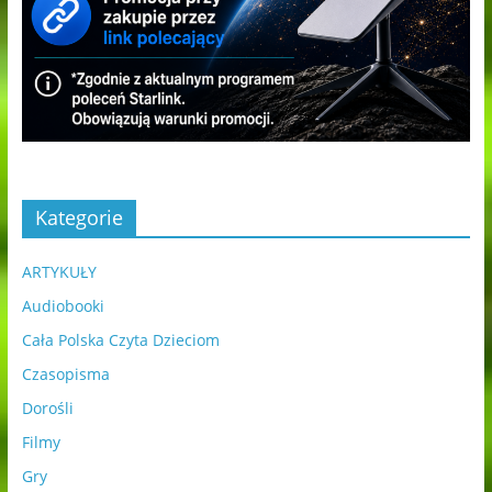
Kategorie
ARTYKUŁY
Audiobooki
Cała Polska Czyta Dzieciom
Czasopisma
Dorośli
Filmy
Gry