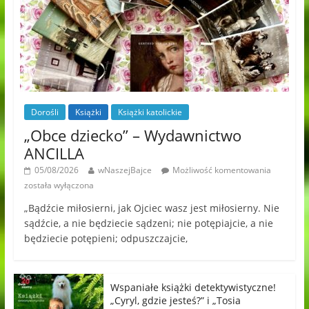
Dorośli
Książki
Książki katolickie
„Obce dziecko” – Wydawnictwo
ANCILLA
05/08/2026
wNaszejBajce
Możliwość komentowania
została wyłączona
„Bądźcie miłosierni, jak Ojciec wasz jest miłosierny. Nie
sądźcie, a nie będziecie sądzeni; nie potępiajcie, a nie
będziecie potępieni; odpuszczajcie,
Wspaniałe książki detektywistyczne!
„Cyryl, gdzie jesteś?” i „Tosia