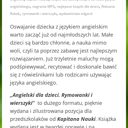
,
,
,
angielskiego
nagrania MP3
najlepsze książki dla dzieci
Roksana
,
,
Robok
rymowanki i wierszyki
wydawnictwo edgard
Oswajanie dziecka z językiem angielskim
warto zacząć już od najmłodszych lat. Małe
dzieci są bardzo chłonne, a nauka mimo
woli, czyli ta poprzez zabawę jest najlepszym
rozwiązaniem. Już trzyletnie maluchy mogą
podśpiewywać, recytować i doskonale bawić
się z rówieśnikami lub rodzicami używając
języka angielskiego.
„Angielski dla dzieci. Rymowanki i
wierszyki”
to dużego formatu, pięknie
wydana i zilustrowana pozycja dla
przedszkolaków od
Kapitana Nauki
. Książka
wydana jest w twardej oprawie i na