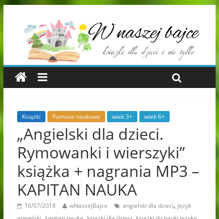
Książki
Pomoce naukowe
wiek 3+
wiek 6+
„Angielski dla dzieci.
Rymowanki i wierszyki”
książka + nagrania MP3 –
KAPITAN NAUKA
,
16/07/2018
wNaszejBajce
angielski dla dzieci
język
,
,
,
angielski
kapitan nauka
książki dla dzieci
książki do nauki języka