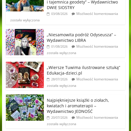
i tajemnica geodety” – Wydawnictwo
DWIE SIOSTRY
Możliwość komentowania
03/08/2026
została wyłączona
„Niesamowita podróż Odyseusza” –
Wydawnictwo LIBRA
Możliwość komentowania
01/08/2026
została wyłączona
„Wiersze Tuwima ilustrowane sztuką”
Edukacja-dzieci.pl
Możliwość komentowania
28/07/2026
została wyłączona
Najpiękniejsze książki o ziołach,
kwiatach i aromaterapii –
Wydawnictwo JEDNOŚĆ
Możliwość komentowania
20/07/2026
została wyłączona