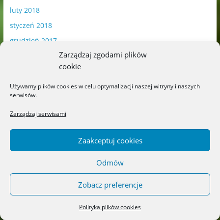
luty 2018
styczeń 2018
grudzień 2017
Zarządzaj zgodami plików
listopad 2017
cookie
październik 2017
wrzesień 2017
Używamy plików cookies w celu optymalizacji naszej witryny i naszych
serwisów.
sierpień 2017
Zarządzaj serwisami
lipiec 2017
czerwiec 2017
Zaakceptuj cookies
maj 2017
Odmów
kwiecień 2017
marzec 2017
Zobacz preferencje
luty 2017
Polityka plików cookies
styczeń 2017