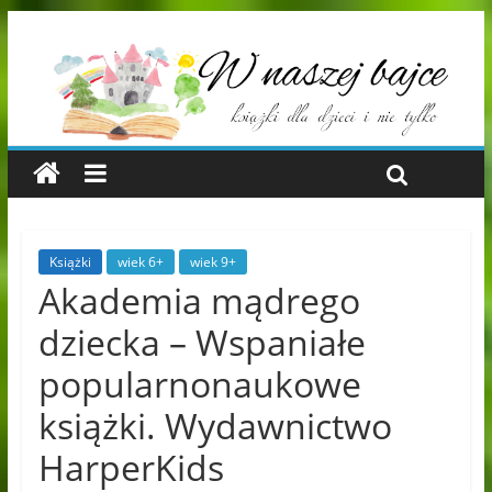
Książki
wiek 6+
wiek 9+
Akademia mądrego
dziecka – Wspaniałe
popularnonaukowe
książki. Wydawnictwo
HarperKids