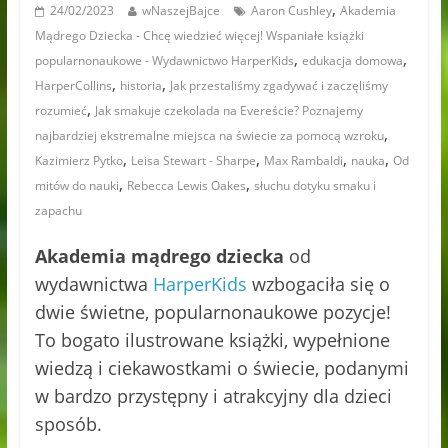
,
24/02/2023
wNaszejBajce
Aaron Cushley
Akademia
Mądrego Dziecka - Chcę wiedzieć więcej! Wspaniałe książki
,
,
popularnonaukowe - Wydawnictwo HarperKids
edukacja domowa
,
,
HarperCollins
historia
Jak przestaliśmy zgadywać i zaczęliśmy
,
rozumieć
Jak smakuje czekolada na Evereście? Poznajemy
,
najbardziej ekstremalne miejsca na świecie za pomocą wzroku
,
,
,
,
Kazimierz Pytko
Leisa Stewart - Sharpe
Max Rambaldi
nauka
Od
,
,
mitów do nauki
Rebecca Lewis Oakes
słuchu dotyku smaku i
zapachu
Akademia mądrego dziecka
od
wydawnictwa
HarperKids
wzbogaciła się o
dwie świetne, popularnonaukowe pozycje!
To bogato ilustrowane książki, wypełnione
wiedzą i ciekawostkami o świecie, podanymi
w bardzo przystępny i atrakcyjny dla dzieci
sposób.