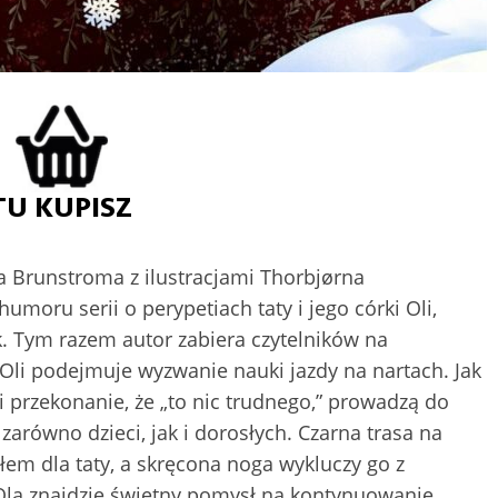
Brunstroma z ilustracjami Thorbjørna
humoru serii o perypetiach taty i jego córki Oli,
Tym razem autor zabiera czytelników na
 Oli podejmuje wyzwanie nauki jazdy na nartach. Jak
 przekonanie, że „to nic trudnego,” prowadzą do
zarówno dzieci, jak i dorosłych. Czarna trasa na
łem dla taty, a skręcona noga wykluczy go z
 Ola znajdzie świetny pomysł na kontynuowanie