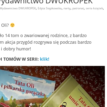
 – Wydawnictwo DWUKROPEK
,
,
,
,
,
" - Wydawnictwo DWUKROPEK
Edyta Stępkowska
narty
patronat
seria książek
 Oli?
o 14 tom o zwariowanej rodzince, z bardzo
em akcja przygód rozgrywa się podczas bardzo
y i dobry humor!
H TOMÓW W SERII:
klik!