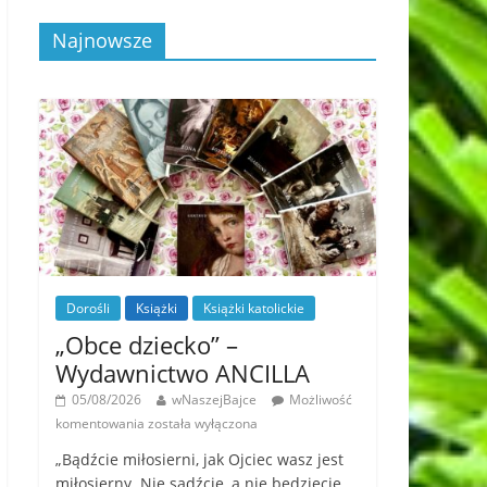
Najnowsze
Dorośli
Książki
Książki katolickie
„Obce dziecko” –
Wydawnictwo ANCILLA
05/08/2026
wNaszejBajce
Możliwość
komentowania
została wyłączona
„Bądźcie miłosierni, jak Ojciec wasz jest
miłosierny. Nie sądźcie, a nie będziecie