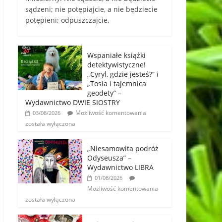
sądzeni; nie potępiajcie, a nie będziecie
potępieni; odpuszczajcie,
Wspaniałe książki
detektywistyczne!
„Cyryl, gdzie jesteś?” i
„Tosia i tajemnica
geodety” –
Wydawnictwo DWIE SIOSTRY
Możliwość komentowania
03/08/2026
została wyłączona
„Niesamowita podróż
Odyseusza” –
Wydawnictwo LIBRA
01/08/2026
Możliwość komentowania
została wyłączona