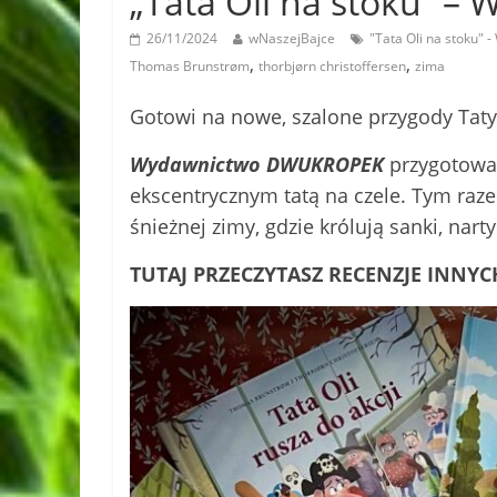
„Tata Oli na stoku”
26/11/2024
wNaszejBajce
"Tata Oli na stoku
,
,
Thomas Brunstrøm
thorbjørn christoffersen
zima
Gotowi na nowe, szalone przygody Taty
Wydawnictwo DWUKROPEK
przygotował
ekscentrycznym tatą na czele. Tym raz
śnieżnej zimy, gdzie królują sanki, nart
TUTAJ PRZECZYTASZ RECENZJE INNYC