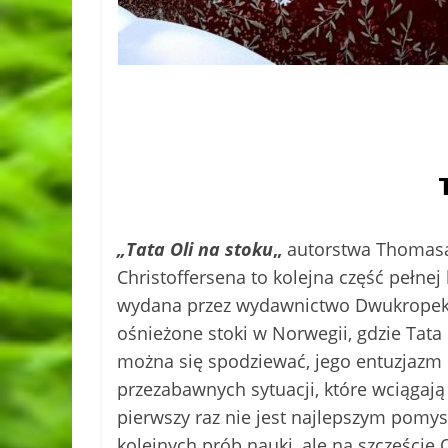
„Tata Oli na stoku
„
autorstwa Thomasa 
Christoffersena to kolejna część pełnej 
wydana przez wydawnictwo Dwukropek. 
ośnieżone stoki w Norwegii, gdzie Tata
można się spodziewać, jego entuzjazm i
przezabawnych sytuacji, które wciągają 
pierwszy raz nie jest najlepszym pomys
kolejnych prób nauki, ale na szczęście