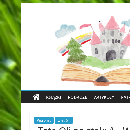
KSIĄŻKI
PODRÓŻE
ARTYKUŁY
PAT
Patronat
wiek 6+