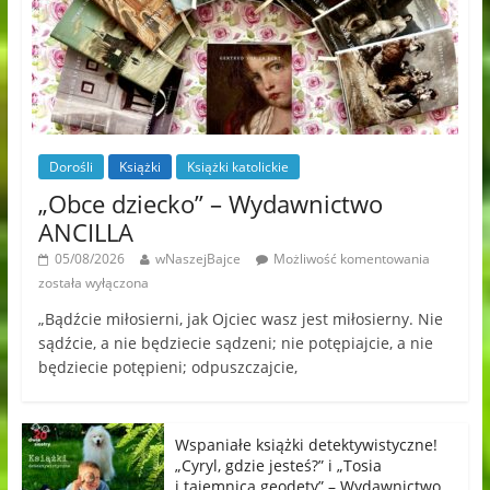
Dorośli
Książki
Książki katolickie
„Obce dziecko” – Wydawnictwo
ANCILLA
05/08/2026
wNaszejBajce
Możliwość komentowania
została wyłączona
„Bądźcie miłosierni, jak Ojciec wasz jest miłosierny. Nie
sądźcie, a nie będziecie sądzeni; nie potępiajcie, a nie
będziecie potępieni; odpuszczajcie,
Wspaniałe książki detektywistyczne!
„Cyryl, gdzie jesteś?” i „Tosia
i tajemnica geodety” – Wydawnictwo