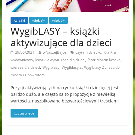
Książki
wiek 3+
wiek 6+
WygibLASY – książki
aktywizujące dla dzieci
,
29/06/2021
wNaszejBajce
czytam dziecku
Kra.Kra
,
,
,
wydawnictwo
książki aktywizujące dla dzieci
Piotr Marcin Kraska
,
,
,
wiersze dla dzieci
Wygiblasy
Wygiblasy 2
Wygiblasy 2 z lasu do
miasta i z powrotem
Pozycji aktywizujących na rynku książki dziecięcej jest
bardzo dużo, ale często są to propozycje z niewielką
wartością, naszpikowane bezwartościowymi treściami,
Czytaj więcej