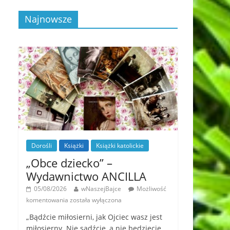
Najnowsze
Dorośli
Książki
Książki katolickie
„Obce dziecko” –
Wydawnictwo ANCILLA
05/08/2026
wNaszejBajce
Możliwość
komentowania
została wyłączona
„Bądźcie miłosierni, jak Ojciec wasz jest
miłosierny. Nie sądźcie, a nie będziecie