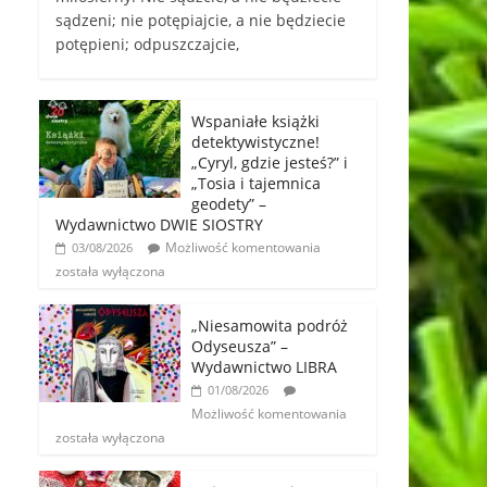
sądzeni; nie potępiajcie, a nie będziecie
potępieni; odpuszczajcie,
Wspaniałe książki
detektywistyczne!
„Cyryl, gdzie jesteś?” i
„Tosia i tajemnica
geodety” –
Wydawnictwo DWIE SIOSTRY
Możliwość komentowania
03/08/2026
została wyłączona
„Niesamowita podróż
Odyseusza” –
Wydawnictwo LIBRA
01/08/2026
Możliwość komentowania
została wyłączona