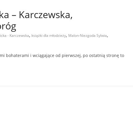
icka – Karczewska,
oróg
,
,
,
licka - Karczewska
książki dla młodzieży
Malon-Niezgoda Sylwia
ymi bohaterami i wciągające od pierwszej, po ostatnią stronę to