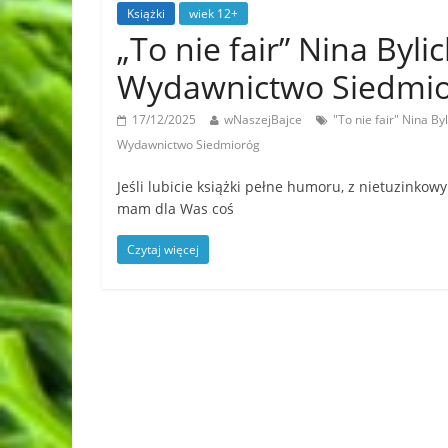
Książki
wiek 12+
„To nie fair” Nina Byl
Wydawnictwo Siedmi
17/12/2025
wNaszejBajce
"To nie fair" Nina By
Wydawnictwo Siedmioróg
Jeśli lubicie książki pełne humoru, z nietuzinkow
mam dla Was coś
Czytaj więcej