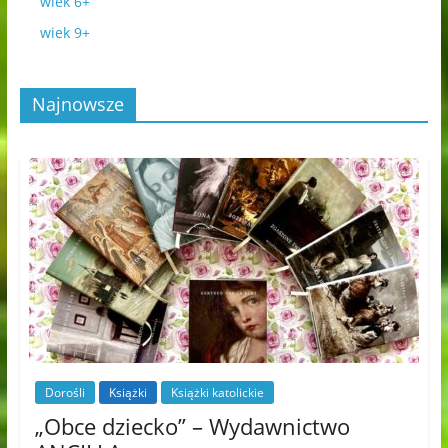
wiek 6+
wiek 9+
Najnowsze
Dorośli
Książki
Książki katolickie
„Obce dziecko” – Wydawnictwo