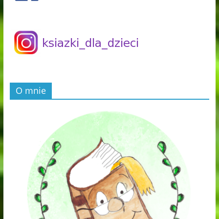
O mnie