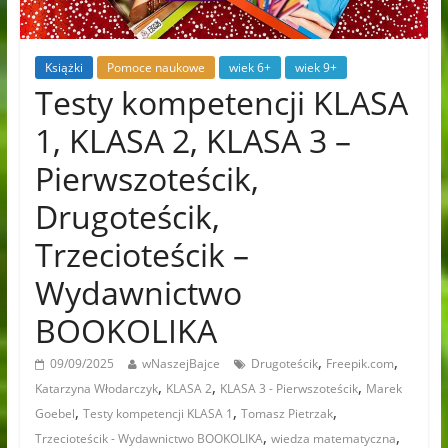
Książki
Pomoce naukowe
wiek 6+
wiek 9+
Testy kompetencji KLASA
1, KLASA 2, KLASA 3 –
Pierwszoteścik,
Drugoteścik,
Trzecioteścik –
Wydawnictwo
BOOKOLIKA
,
,
09/09/2025
wNaszejBajce
Drugoteścik
Freepik.com
,
,
,
Katarzyna Włodarczyk
KLASA 2
KLASA 3 - Pierwszoteścik
Marek
,
,
,
Goebel
Testy kompetencji KLASA 1
Tomasz Pietrzak
,
,
Trzecioteścik - Wydawnictwo BOOKOLIKA
wiedza matematyczna