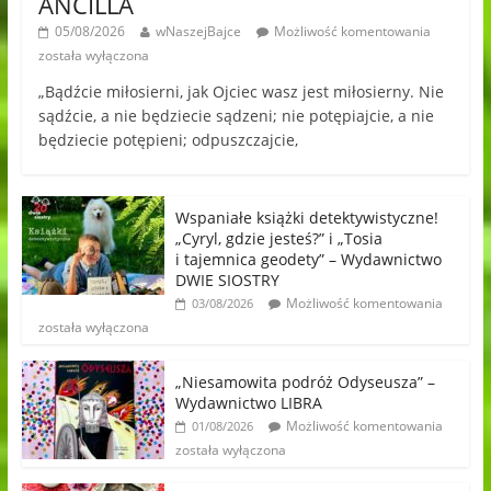
ANCILLA
05/08/2026
wNaszejBajce
Możliwość komentowania
została wyłączona
„Bądźcie miłosierni, jak Ojciec wasz jest miłosierny. Nie
sądźcie, a nie będziecie sądzeni; nie potępiajcie, a nie
będziecie potępieni; odpuszczajcie,
Wspaniałe książki detektywistyczne!
„Cyryl, gdzie jesteś?” i „Tosia
i tajemnica geodety” – Wydawnictwo
DWIE SIOSTRY
Możliwość komentowania
03/08/2026
została wyłączona
„Niesamowita podróż Odyseusza” –
Wydawnictwo LIBRA
Możliwość komentowania
01/08/2026
została wyłączona