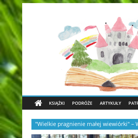
KSIĄŻKI
PODRÓŻE
ARTYKUŁY
PAT
"Wielkie pragnienie małej wiewiórki"