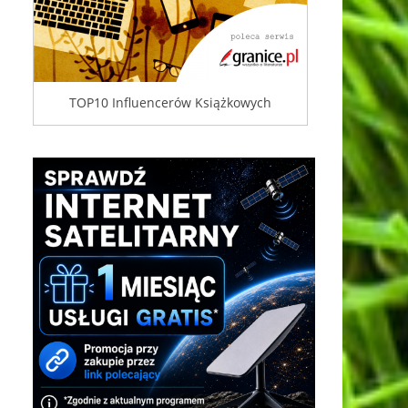
TOP10 Influencerów Książkowych