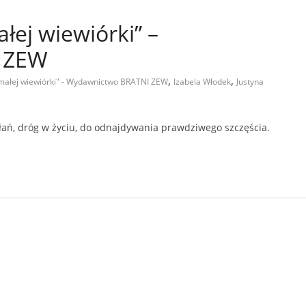
łej wiewiórki” –
 ZEW
,
,
 małej wiewiórki" - Wydawnictwo BRATNI ZEW
Izabela Włodek
Justyna
ń, dróg w życiu, do odnajdywania prawdziwego szczęścia.