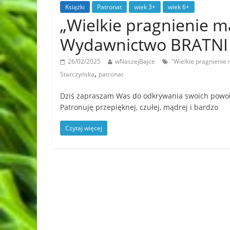
Książki
Patronat
wiek 3+
wiek 6+
„Wielkie pragnienie ma
Wydawnictwo BRATNI
26/02/2025
wNaszejBajce
"Wielkie pragnienie
,
Starczyńska
patronat
Dziś zapraszam Was do odkrywania swoich powoła
Patronuję przepięknej, czułej, mądrej i bardzo
Czytaj więcej