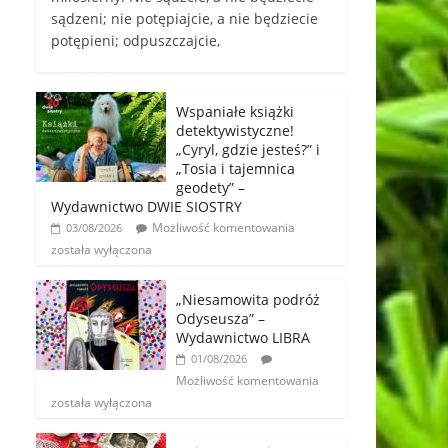
sądzeni; nie potępiajcie, a nie będziecie
potępieni; odpuszczajcie,
Wspaniałe książki
detektywistyczne!
„Cyryl, gdzie jesteś?” i
„Tosia i tajemnica
geodety” –
Wydawnictwo DWIE SIOSTRY
Możliwość komentowania
03/08/2026
została wyłączona
„Niesamowita podróż
Odyseusza” –
Wydawnictwo LIBRA
01/08/2026
Możliwość komentowania
została wyłączona