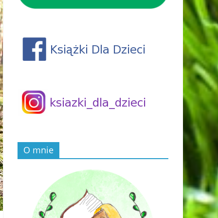
O mnie