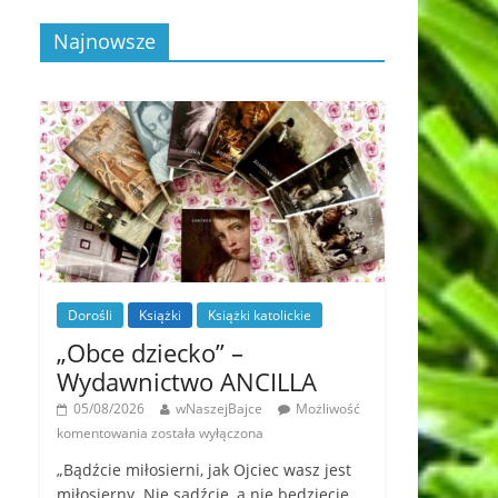
Najnowsze
Dorośli
Książki
Książki katolickie
„Obce dziecko” –
Wydawnictwo ANCILLA
05/08/2026
wNaszejBajce
Możliwość
komentowania
została wyłączona
„Bądźcie miłosierni, jak Ojciec wasz jest
miłosierny. Nie sądźcie, a nie będziecie